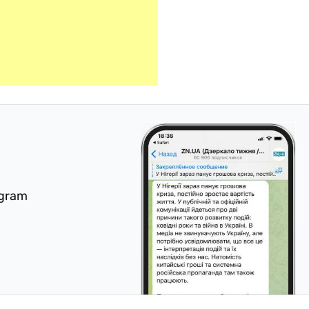
egram