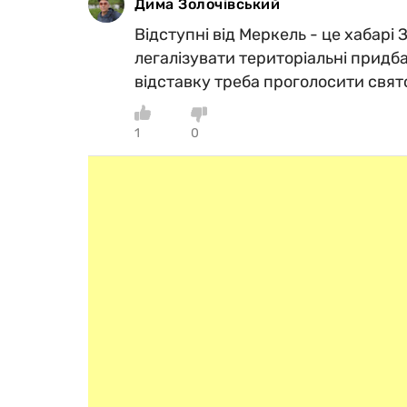
Дима Золочівський
Відступні від Меркель - це хабарі 
легалізувати територіальні придба
відставку треба проголосити свят
1
0