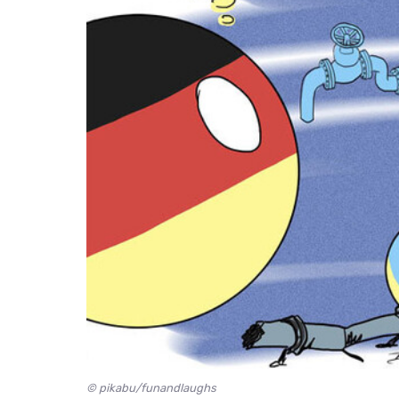
© pikabu/funandlaughs