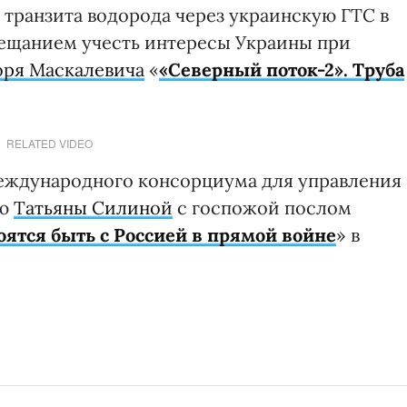
 транзита водорода через украинскую ГТС в
бещанием учесть интересы Украины при
оря Маскалевича
«
«Северный поток-2». Труба
RELATED VIDEO
международного консорциума для управления
ью
Татьяны Силиной
с госпожой послом
оятся быть с Россией в прямой войне
» в