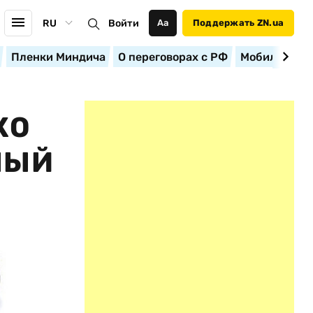
RU
Войти
Аа
Поддержать ZN.ua
Пленки Миндича
О переговорах с РФ
Мобилизация
КО
НЫЙ