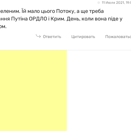
11 Июля 2021, 19:
Зеленим. Їй мало цього Потоку, а ще треба
ння Путіна ОРДЛО і Крим. День, коли вона піде у
ом.
Ответить
Цитировать
Пожаловать