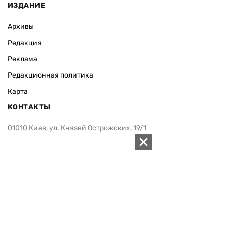
ИЗДАНИЕ
Архивы
Редакция
Реклама
Редакционная политика
Карта
КОНТАКТЫ
01010 Киев, ул. Князей Острожских, 19/1
Телефон редакции:
+380 (44) 280-04-85
Электронная почта редакции:
zn94@ukr.net
Электронная почта службы новостей:
editor@zn.ua
СОЦСЕТИ