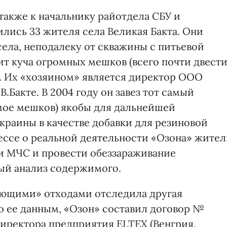
а также к начальнику райотдела СБУ и
лись 33 жителя села Великая Бакта. Они
села, неподалеку от скважины с питьевой
т куча огромных мешков (всего почти двест
. Их «хозяином» является директор ООО
.Бакте. В 2004 году он завез тот самый
мое мешков) якобы для дальнейшей
краины в качестве добавки для резиновой
ессе о реальной деятельности «Озона» жите
и МЧС и провести обеззараживание
ый анализ содержимого.
ющими» отходами отследила другая
По ее данным, «Озон» составил договор №
директора предприятия ЕLTEX (Венгрия,