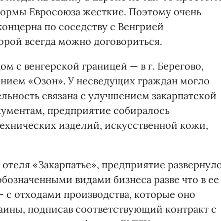
нормы Евросоюза жесткие. Поэтому очень
концерна по соседству с Венгрией
торой всегда можно договориться.
ом с венгерской границей — в г. Берегово,
анием «Озон». У несведущих граждан могло
тельность связана с улучшением закарпатской
кументам, предприятие собиралось
ехнических изделий, искусственной кожи,
 отеля «Закарпатье», предприятие развернул
обозначенными видами бизнеса разве что в ее
— с отходами производства, которые оно
раины, подписав соответствующий контракт с