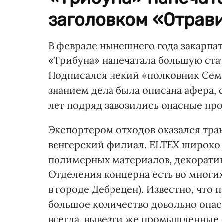
заголовком «Отрави
В феврале нынешнего года закарпат
«Трибуна» напечатала большую ста
Подписался некий «полковник Семе
знанием дела была описана афера, с
лет подряд завозились опасные п
Экспортером отходов оказался тра
венгерский филиал. ELTEX широко 
полимерных материалов, декоративн
Отделения концерна есть во многих
в городе Дебрецен). Известно, что
большое количество довольно опас
всегда, вывезти же промышленные о