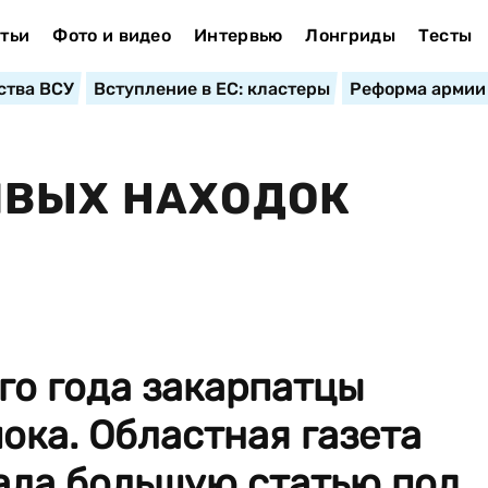
тьи
Фото и видео
Интервью
Лонгриды
Тесты
ства ВСУ
Вступление в ЕС: кластеры
Реформа армии
ИВЫХ НАХОДОК
го года закарпатцы
ока. Областная газета
ала большую статью под