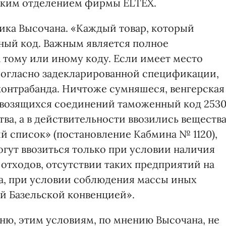
ским отделением фирмы ELTEX.
ника Высочана. «Каждый товар, который
нный код. Важным является полное
 тому или иному коду. Если имеет место
 согласно задекларированной спецификации,
контрабанда. Ничтоже сумняшеся, венгерская
ввозящихся соединений таможенный код 2530
а, а в действительности ввозились вещества
й список» (постановление Кабмина № 1120),
гут ввозиться только при условии наличия
отходов, отсутствии таких предприятий на
а, при условии соблюдения массы иных
ой Базельской конвенцией».
ню, этим условиям, по мнению Высочана, не