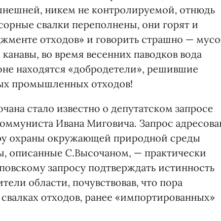
ынешней, никем не контролируемой, отнюдь
сорные свалки переполнены, они горят и
джменте отходов» и говорить страшно — мус
 канавы, во время весенних паводков вода
фоне находятся «добродетели», решившие
ных промышленных отходов!
очана стало известно о депутатском запросе
коммуниста Ивана Миговича. Запрос адресова
ру охраны окружающей природной среды
ы, описанные С.Высочаном, — практически
еповскому запросу подтверждать истинность
тели области, почувствовав, что пора
 о свалках отходов, ранее «импортированных»