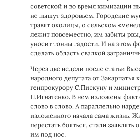
советской и во время химизации н
не пышут здоровьем. Городские му
травят околицы, о сельском «мене
лежит повсеместно, им забиты рвы,
уносит тонны гадости. И на этом 
сделать область свалкой загранич
Через две недели после статьи Выс
народного депутата от Закарпатья 
генпрокурору С.Пискуну и минист
П.Игнатенко. В нем изложены факт
слово в слово. А параллельно нард
изложенного начала сама жизнь. Жи
перестать бояться, стали заявлять
им под нос.