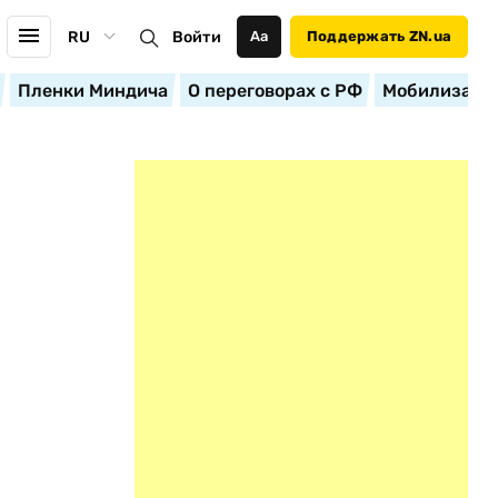
RU
Войти
Аа
Поддержать ZN.ua
Пленки Миндича
О переговорах с РФ
Мобилизация