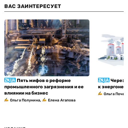
ВАС ЗАИНТЕРЕСУЕТ
Пять мифов о реформе
Через 
промышленного загрязнения и ее
к энергонез
влиянии на бизнес
Ольга Почеп
,
Ольга Полунина
Елена Агапова