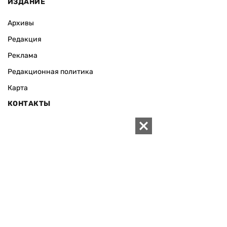
ИЗДАНИЕ
Архивы
Редакция
Реклама
Редакционная политика
Карта
КОНТАКТЫ
01010 Киев, ул. Князей Острожских, 19/1
Телефон редакции:
+380 (44) 280-04-85
Электронная почта редакции:
zn94@ukr.net
Электронная почта службы новостей:
editor@zn.ua
СОЦСЕТИ