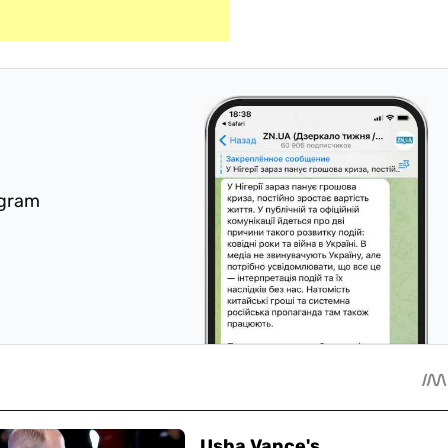
egram