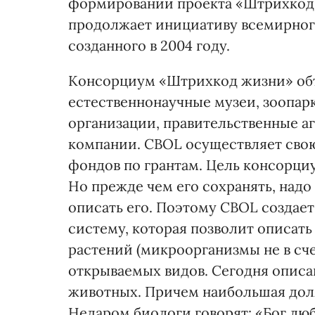
формировании проекта «Штрихкод 
продолжает инициативу всемирног
созданного в 2004 году.
Консорциум «Штрихкод жизни» объе
естественнонаучные музеи, зоопар
организации, правительственные а
компании. CBOL осуществляет свою
фондов по грантам. Цель консорци
Но прежде чем его сохранять, надо 
описать его. Поэтому CBOL созда
систему, которая позволит описат
растений (микроорганизмы не в сче
открываемых видов. Сегодня описа
животных. Причем наибольшая доля
Недаром биологи говорят: «Бог люб