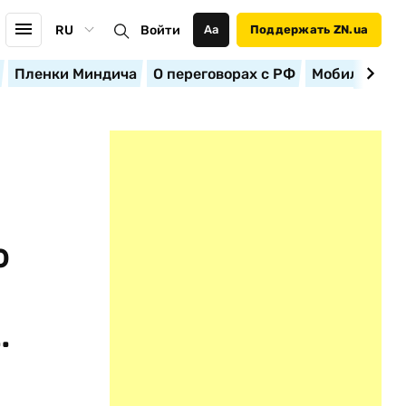
RU
Войти
Аа
Поддержать ZN.ua
Пленки Миндича
О переговорах с РФ
Мобилизация
о
.