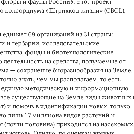
флоры и фауны России». Этот проект
о консорциума «Штрихкод жизни» (CBOL),
диняет 69 организаций из 31 страны:
ки и гербарии, исследовательские
гентства, фонды и биотехнологические
 деятельность на средства, получаемые от
ума — сохранение биоразнообразия на Земле.
точно знать, чем мы располагаем, то есть
ет единую методическую и информационную
ь все существующие на Земле виды животных 
т) и помочь в идентификации новых, только
но лишь 1,7 миллиона видов растений и
 (почти половина) приходится на насекомых
ит жуков». Однако, по оценкам ученых,