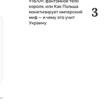
«1670»: фантомное тело
короля, или Как Польша
3
монетизирует имперский
миф — и чему это учит
Украину