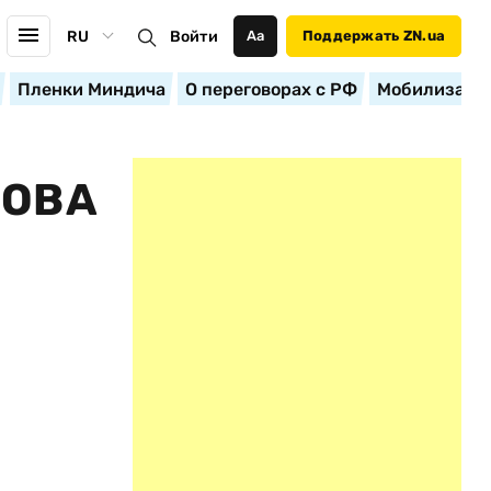
RU
Войти
Аа
Поддержать ZN.ua
Пленки Миндича
О переговорах с РФ
Мобилизация
РОВА