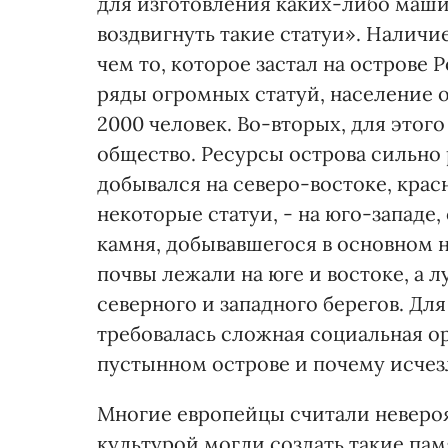
для изготовления каких-либо машин
воздвигнуть такие статуи». Наличи
чем то, которое застал на острове 
ряды огромных статуй, население 
2000 человек. Во-вторых, для это
общество. Ресурсы острова сильно
добывался на северо-востоке, кра
некоторые статуи, - на юго-западе
камня, добывавшегося в основном 
почвы лежали на юге и востоке, а 
северного и западного берегов. Дл
требовалась сложная социальная ор
пустынном острове и почему исчез
Многие европейцы считали неверо
культурой могли создать такие пам