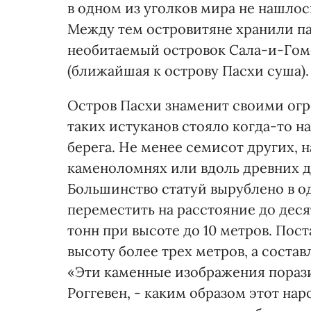
в одном из уголков мира не нашлос
Между тем островитяне хранили па
необитаемый островок Сала-и-Гоме
(ближайшая к острову Пасхи суша).
Остров Пасхи знаменит своими ог
таких истуканов стояло когда-то 
берега. Не менее семисот других, 
каменоломнях или вдоль древних до
Большинство статуй вырублено в о
переместить на расстояние до деся
тонн при высоте до 10 метров. Пос
высоту более трех метров, а соста
«Эти каменные изображения поразил
Роггевен, - каким образом этот на