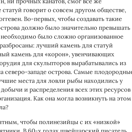
, ни прочных канатов, смог все же
е статуй говорит о совсем другом обществе,
Роггевен. Во-первых, чтобы создавать такие
острова должно было значительно превышать
го необходимо было сложно организованное
 разбросаны: лучший камень для статуй
сный камень для «корон», увенчивающих
, орудия для скульпторов вырабатывались из
на северо-западе острова. Самые плодородны
лучшие места для ловли рыбы находились у
я добычи и распределения всех этих ресурсов
ганизация. Как она могла возникнуть на этом
ла?
ятным, чтобы полинезийцы с их «низкой»
ятники. В 60-х годах швейцарский писатель