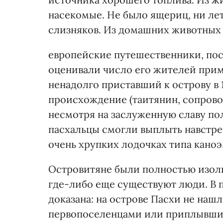
насекомые. Не было ящериц, ни ле
слизняков. Из домашних животных 
европейские путешественники, посе
оценивали число его жителей приме
ненадолго приставший к острову в 
происхождение (таитянин, сопрово
несмотря на заслуженную славу по
пасхальцы смогли выплыть навстреч
очень хрупких лодочках типа каноэ
Островитяне были полностью изоли
где-либо еще существуют люди. В 
доказана: на острове Пасхи не нашл
первопоселенцами или приплывшими