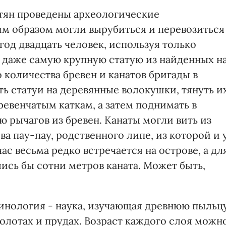
тян проведены археологические
м образом могли вырубиться и перевозиться
 год двадцать человек, используя только
ь даже самую крупную статую из найденных н
 количества бревен и канатов бригады в
ть статуи на деревянные волокушки, тянуть и
евенчатым каткам, а затем поднимать в
 рычагов из бревен. Канаты могли вить из
а пау-пау, родственного липе, из которой и 
ас весьма редко встречается на острове, а дл
ись бы сотни метров каната. Может быть,
инология - наука, изучающая древнюю пыльцу
болотах и прудах. Возраст каждого слоя можн