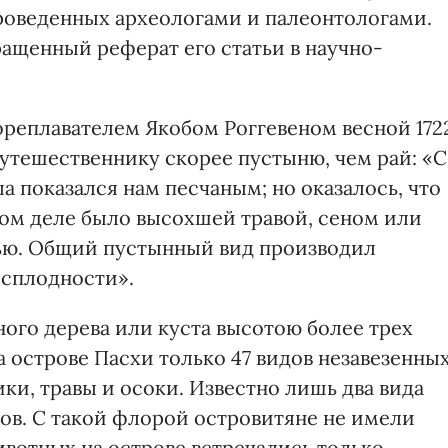
роведенных археологами и палеонтологами.
щенный реферат его статьи в научно-
реплавателем Якобом Роггевеном весной 172
путешественнику скорее пустыню, чем рай: «С
а показался нам песчаным; но оказалось, что
амом деле было высохшей травой, сеном или
ью. Общий пустынный вид производил
есплодности».
ного дерева или куста высотою более трех
а острове Пасхи только 47 видов незавезенны
ки, травы и осоки. Известно лишь два вида
тов. С такой флорой островитяне не имели
ивотных на острове встречались только