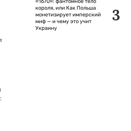
«1670»: фантомное тело
короля, или Как Польша
3
монетизирует имперский
миф — и чему это учит
Украину
и
и
: