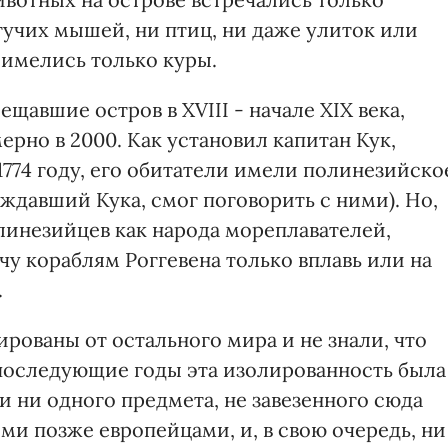
тучих мышей, ни птиц, ни даже улиток или
имелись только куры.
щавшие остров в XVIII - начале XIX века,
рно в 2000. Как установил капитан Кук,
1774 году, его обитатели имели полинезийско
ждавший Кука, смог поговорить с ними). Но,
линезийцев как народа мореплавателей,
у кораблям Роггевена только вплавь или на
.
рованы от остального мира и не знали, что
последующие годы эта изолированность была
и ни одного предмета, не завезенного сюда
 позже европейцами, и, в свою очередь, ни