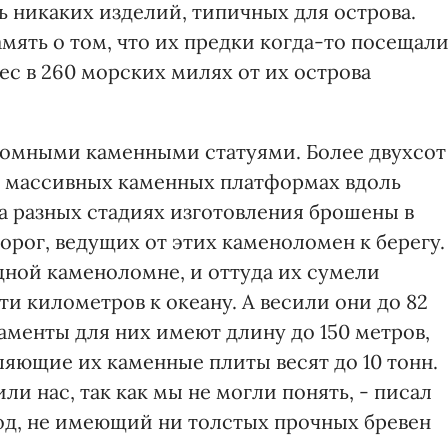
ь никаких изделий, типичных для острова.
мять о том, что их предки когда-то посещал
с в 260 морских милях от их острова
ромными каменными статуями. Более двухсот
на массивных каменных платформах вдоль
на разных стадиях изготовления брошены в
рог, ведущих от этих каменоломен к берегу.
дной каменоломне, и оттуда их сумели
ти километров к океану. А весили они до 82
таменты для них имеют длину до 150 метров,
вляющие их каменные плиты весят до 10 тонн.
и нас, так как мы не могли понять, - писал
род, не имеющий ни толстых прочных бревен