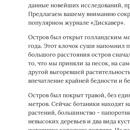
данные новейших исследований, п
Предлагаем вашему вниманию сокра
популярном журнале «Дискавер».
Остров был открыт голландским мо
года. Этот клочок суши напомнил 
большого расстояния остров сначал
то, что мы приняли за песок, на с
другой выгоревшей растительност
впечатление крайней бедности и б
Остров был покрыт травой, без еди
метров. Сейчас ботаники находят н
растений, большинство - папоротни
невысоких деревьев и два вида кус
источника хорошего топлива. Из ж