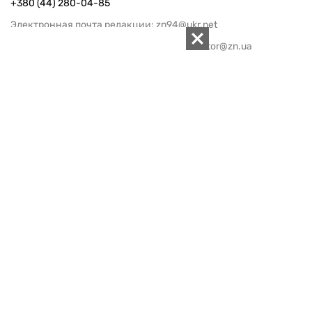
+380 (44) 280-04-85
Электронная почта редакции:
zn94@ukr.net
Электронная почта службы новостей:
editor@zn.ua
СОЦСЕТИ
ПОДДЕРЖАТЬ ZN.UA
Поддержать независимую
журналистику!
ЗЕРКАЛО НЕДЕЛИ
не подводим с 1994-го года
АРХИВ
Внутренняя политика
Социальная защита