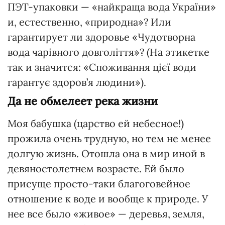
ПЭТ-упаковки — «найкраща вода України»
и, естественно, «при­родна»? Или
гарантирует ли здоровье «Чудотворна
вода чарівного довголіття»? (На этикетке
так и значится: «Споживання цієї води
гарантує здоров’я людини»).
Да не обмелеет река жизни
Моя бабушка (царство ей небесное!)
прожила очень трудную, но тем не менее
долгую жизнь. Отошла она в мир иной в
девяностолетнем возрасте. Ей было
присуще просто-таки благоговейное
отношение к воде и вообще к природе. У
нее все было «живое» — деревья, земля,