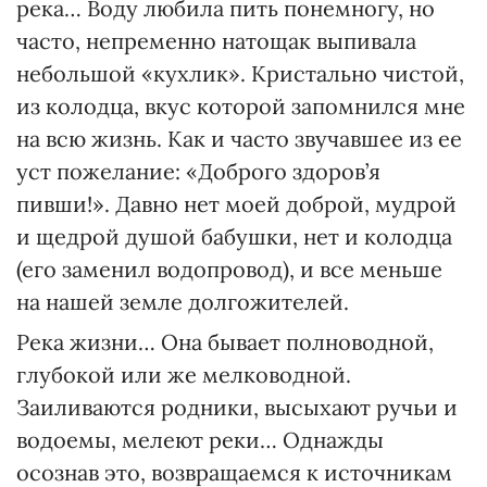
река… Во­ду любила пить понемногу, но
час­то, непременно натощак выпивала
небольшой «кухлик». Крис­тально чистой,
из колодца, вкус которой запомнился мне
на всю жизнь. Как и часто звучавшее из ее
уст пожелание: «Доброго здо­ров’я
пивши!». Давно нет моей доб­рой, мудрой
и щедрой душой бабушки, нет и колодца
(его заменил водопровод), и все меньше
на нашей земле долгожителей.
Река жизни… Она бывает полноводной,
глубокой или же мелководной.
Заиливаются родники, высыхают ручьи и
водоемы, мелеют реки… Однажды
осознав это, возвращаемся к источникам