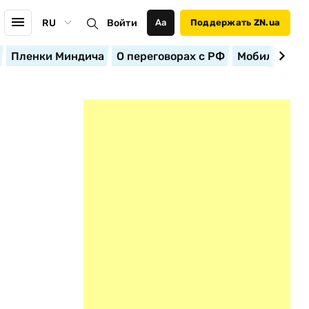
RU
Войти
Аа
Поддержать ZN.ua
Пленки Миндича
О переговорах с РФ
Мобилизация