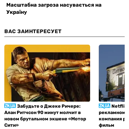
ВАС ЗАИНТЕРЕСУЕТ
Забудьте о Джеке Ричере:
Netflix
Алан Ритчсон 90 минут молчит в
рекламном щ
новом брутальном экшене «Мотор
компания р
Сити»
фильм