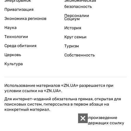
Энергорынок
Экономическая
безопасность
Приватизация
Персоналии
Экономика регионов
Социум
Наука
История
Технологии
Круг семьи
Среда обитания
Туризм
Церковь
Собственность
Культура
Использование материалов «ZN.UA» разрешается при
условии ссылки на «ZN.UA».
Для интернет-изданий обязательна прямая, открытая для
поисковых систем, гиперссылка в первом абзаце на
конкретный материал.
Любое копирование, перепечатка или воспроизведение
фотографических и видео материалов, содержащих ссылку
на Getty Images, строго запрещается.