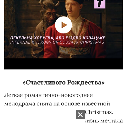
«Счастливого Рождества»
Легкая романтично-новогодняя
мелодрама снята на основе известной
песни Джорджа Майкла Last Christmas.
Молодая девушка Кейт всю жизнь мечтала