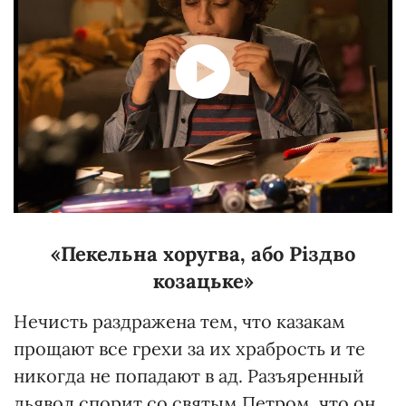
«Пекельна хоругва, або Різдво
козацьке»
Нечисть раздражена тем, что казакам
прощают все грехи за их храбрость и те
никогда не попадают в ад. Разъяренный
дьявол спорит со святым Петром, что он