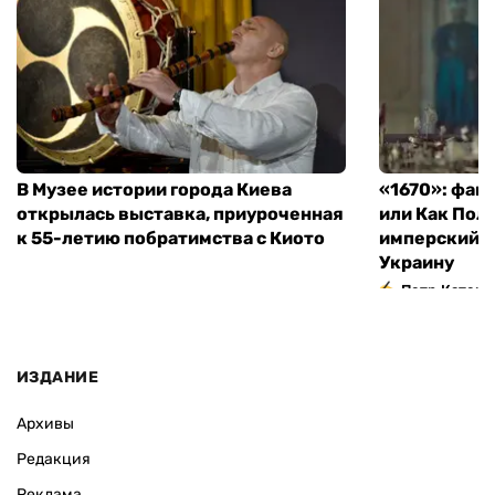
В Музее истории города Киева
«1670»: фан
открылась выставка, приуроченная
или Как Пол
к 55-летию побратимства с Киото
имперский м
Украину
Петр Катери
ИЗДАНИЕ
Архивы
Редакция
Реклама