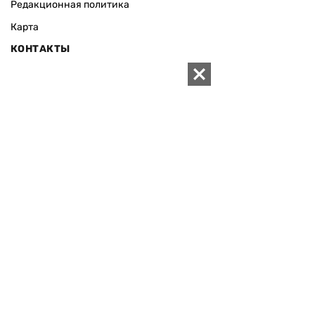
Редакционная политика
Карта
КОНТАКТЫ
01010 Киев, ул. Князей Острожских, 19/1
Телефон редакции:
+380 (44) 280-04-85
Электронная почта редакции:
zn94@ukr.net
Электронная почта службы новостей:
editor@zn.ua
СОЦСЕТИ
ПОДДЕРЖАТЬ ZN.UA
Поддержать независимую
журналистику!