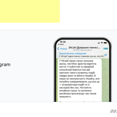
egram