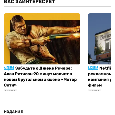
ВАС ЗАИНТЕРЕСУЕТ
Забудьте о Джеке Ричере:
Netflix
Алан Ритчсон 90 минут молчит в
рекламном щ
новом брутальном экшене «Мотор
компания р
Сити»
фильм
Фото
Фото
София Росовецкая
ИЗДАНИЕ