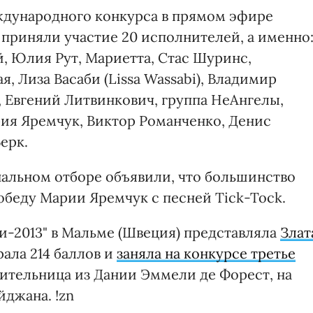
ждународного конкурса в прямом эфире
 приняли участие 20 исполнителей, а именно
, Юлия Рут, Мариетта, Стас Шуринс,
, Лиза Васаби (Lissa Wassabi), Владимир
, Евгений Литвинкович, группа НеАнгелы,
ария Яремчук, Виктор Романченко, Денис
ерк.
альном отборе объявили, что большинство
обеду Марии Яремчук с песней Tick-Tock.
ии-2013" в Мальме (Швеция) представляла
Злат
рала 214 баллов и
заняла на конкурсе третье
нительница из Дании Эммели де Форест, на
джана. !zn