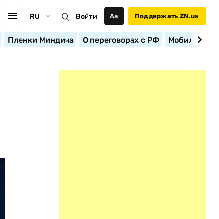
RU
Войти
Аа
Поддержать ZN.ua
Пленки Миндича
О переговорах с РФ
Мобилизация