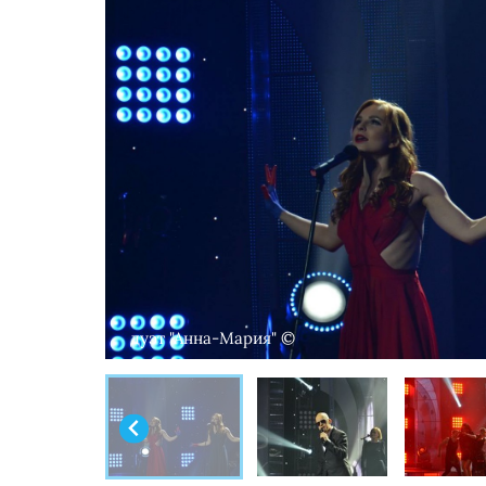
дуэт "Анна-Мария" ©