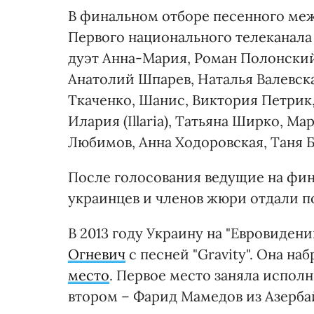
В финальном отборе песенного ме
Первого национального телеканала
дуэт Анна-Мария, Роман Полонский
Анатолий Шпарев, Наталья Валевская
Ткаченко, Шанис, Виктория Петрик
Илария (Illaria), Татьяна Ширко, М
Любимов, Анна Ходоровская, Таня Б
После голосования ведущие на фин
украинцев и членов жюри отдали п
В 2013 году Украину на "Евровиден
Огневич
с песней "Gravity". Она наб
место
. Первое место заняла испол
втором – Фарид Мамедов из Азербай