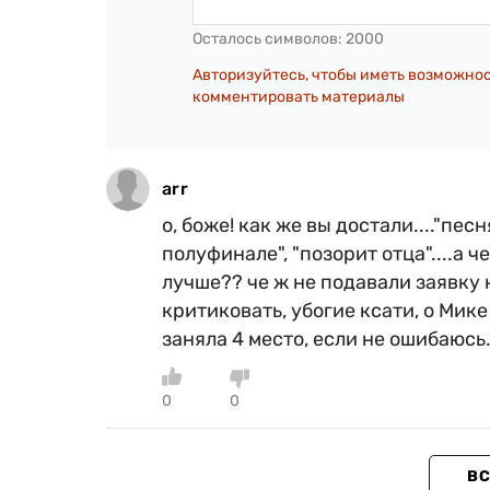
Осталось символов:
2000
Авторизуйтесь, чтобы иметь возможно
комментировать материалы
arr
о, боже! как же вы достали...."пес
полуфинале", "позорит отца"....а 
лучше?? че ж не подавали заявку 
критиковать, убогие ксати, о Мике
заняла 4 место, если не ошибаюсь
0
0
ВС