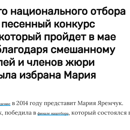
го национального отбора
песенный конкурс
который пройдет в мае
 благодаря смешанному
лей и членов жюри
ыла избрана Мария
в 2014 году представит Мария Яремчук.
идение
k, победила в
, который состоялся 
финале нацотбора