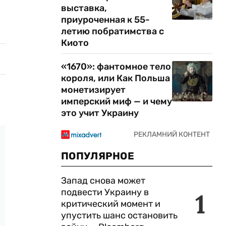
выставка,
приуроченная к 55-
летию побратимства с
Киото
«1670»: фантомное тело
короля, или Как Польша
монетизирует
имперский миф — и чему
это учит Украину
ПОПУЛЯРНОЕ
Запад снова может
подвести Украину в
1
критический момент и
упустить шанс остановить