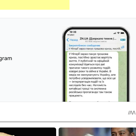
egram