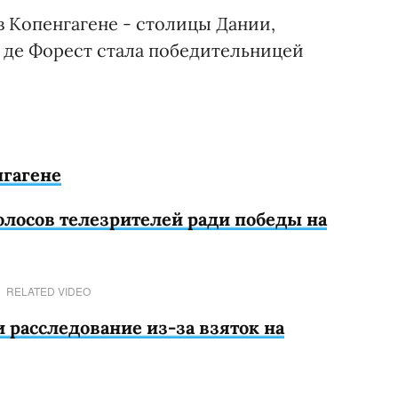
 в Копенгагене - столицы Дании,
 де Форест стала победительницей
нгагене
олосов телезрителей ради победы на
RELATED VIDEO
 расследование из-за взяток на