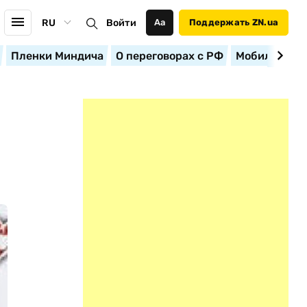
RU
Войти
Аа
Поддержать ZN.ua
Пленки Миндича
О переговорах с РФ
Мобилизация