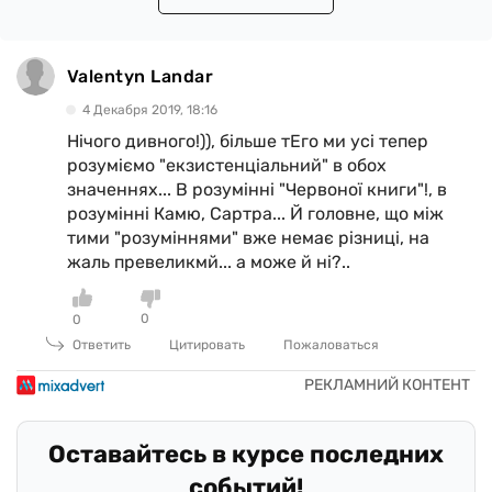
Valentyn Landar
4 Декабря 2019, 18:16
Нічого дивного!)), більше тЕго ми усі тепер
розуміємо "екзистенціальний" в обох
значеннях... В розумінні "Червоної книги"!, в
розумінні Камю, Сартра... Й головне, що між
тими "розуміннями" вже немає різниці, на
жаль превеликмй... а може й ні?..
0
0
Ответить
Цитировать
Пожаловаться
Оставайтесь в курсе последних
событий!