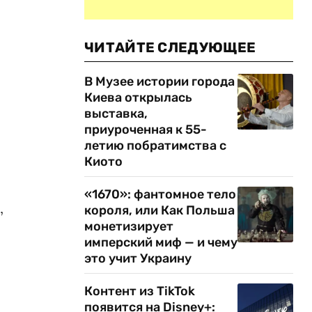
ЧИТАЙТЕ СЛЕДУЮЩЕЕ
В Музее истории города
Киева открылась
выставка,
приуроченная к 55-
летию побратимства с
Киото
«1670»: фантомное тело
,
короля, или Как Польша
монетизирует
имперский миф — и чему
это учит Украину
Контент из TikTok
появится на Disney+: