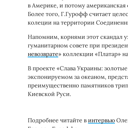
в Америке, и потому американская 
Более того, Г.Гурофф считает цел
колеции на территории Соединенн
Напомним, корнями этот скандал ух
гуманитарном совете при президент
невозврате
» коллекции «Платар» на
В проекте «Слава Украины: золоты
экспонируемом за океаном, предста
преимущественно памятников трип
Киевской Руси.
Подробнее читайте в
интервью
Олег