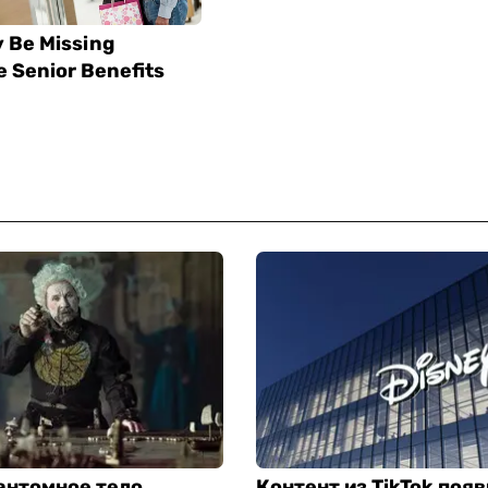
антомное тело
Контент из TikTok появ