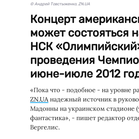
© Андрей Товстыженко, ZN.UA
Концерт американс
может состояться 
НСК «Олимпийский»
проведения Чемпио
июне-июле 2012 год
«Пока что - подобное - на уровне р
ZN.UA
надежный источник в руков
Мадонны на украинском стадионе (у
фантастика», - пишет редактор отд
Вергелис.