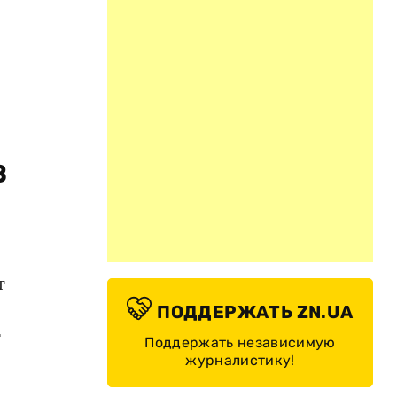
в
т
ПОДДЕРЖАТЬ ZN.UA
г
Поддержать независимую
журналистику!