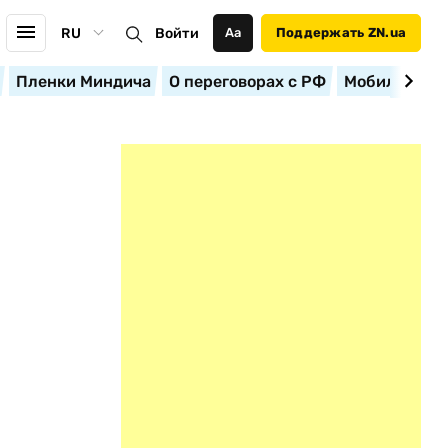
RU
Войти
Аа
Поддержать ZN.ua
Пленки Миндича
О переговорах с РФ
Мобилизация