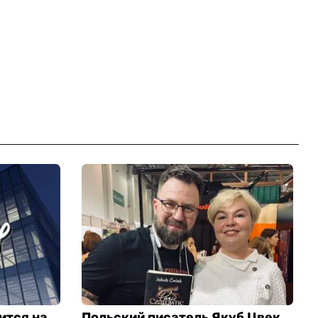
ится на
Польский писатель Якуб Цвек