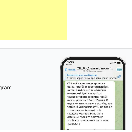
egram