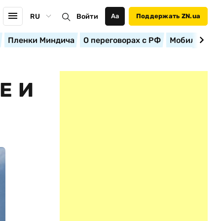
RU
Войти
Аа
Поддержать ZN.ua
Пленки Миндича
О переговорах с РФ
Мобилизация
Е И