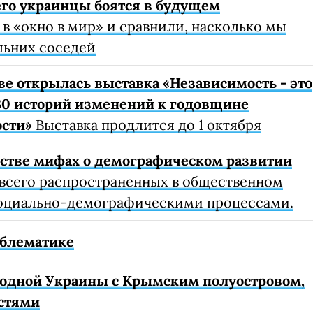
чего украинцы боятся в будущем
в «окно в мир» и сравнили, насколько мы
льних соседей
ве открылась выставка «Независимость - это
 30 историй изменений к годовщине
ости»
Выставка продлится до 1 октября
естве мифах о демографическом развитии
 всего распространенных в общественном
социально-демографическими процессами.
облематике
ободной Украины с Крымским полуостровом,
астями