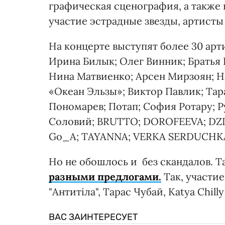
графическая сценография, а также 
участие эстрадные звезды, артисты
На концерте выступят более 30 арт
Ирина Билык; Олег Винник; Братья
Нина Матвиенко; Арсен Mирзоян; 
«Океан Эльзы»; Виктор Павлик; Тар
Пономарев; Потап; София Ротару; 
Соловий; BRUTTO; DOROFEEVA; DZI
Go_A; TAYANNA; VERKA SERDUCHK
Но не обошлось и без скандалов. Т
разными предлогами.
Так, участие
"Антитіла", Тарас Чубай, Katya Chilly
ВАС ЗАИНТЕРЕСУЕТ