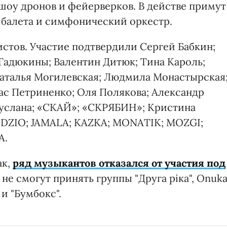
шоу дронов и фейерверков. В действе примут
 балета и симфонический оркестр.
истов. Участие подтвердили Сергей Бабкин;
 Гадюкины; Валентин Дитюк; Тина Кароль;
Наталья Могилевская; Людмила Монастырская
ас Петриненко; Оля Полякова; Александр
Руслана; «СКАЙ»; «СКРЯБИН»; Кристина
DZIO; JAMALA; KAZKA; MONATIK; MOZGI;
A.
ак,
ряд музыкантов отказался от участия под
 не смогут принять группы "Друга ріка", Onuka
 и "Бумбокс".