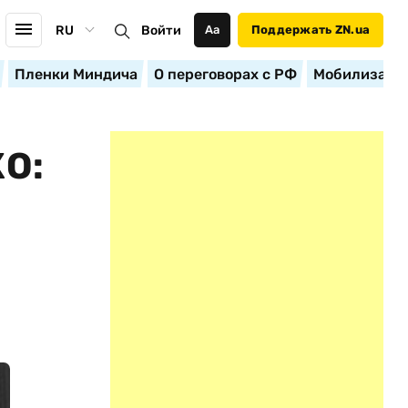
RU
Войти
Аа
Поддержать ZN.ua
Пленки Миндича
О переговорах с РФ
Мобилизация
О: