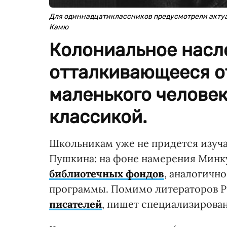
Для одиннадцатиклассников предусмотрели актуа
Камю
Колониальное насле
отталкивающееся от
маленького человек
классикой.
Школьникам уже не придется изуча
Пушкина: на фоне намерения Минк
библиотечных фондов
, аналогичн
программы. Помимо литераторов Р
писателей
, пишет специализирова