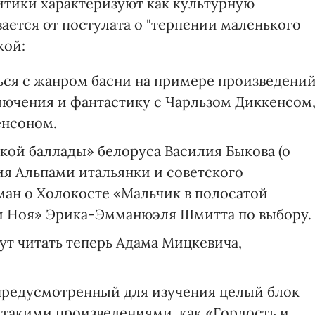
итики характеризуют как культурную
вается от постулата о "терпении маленького
кой:
ся с жанром басни на примере произведени
лючения и фантастику с Чарльзом Диккенсом
енсоном.
ой баллады» белоруса Василия Быкова (о
ия Альпами итальянки и советского
ман о Холокосте «Мальчик в полосатой
и Ноя» Эрика-Эмманюэля Шмитта по выбору.
ут читать теперь Адама Мицкевича,
предусмотренный для изучения целый блок
 такими произведениями, как «Гордость и