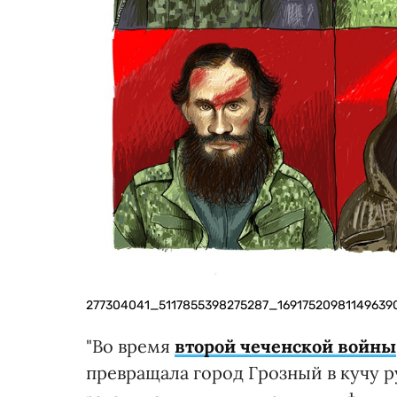
277304041_5117855398275287_1691752098114963901
"Во время
второй чеченской войны
превращала город Грозный в кучу р