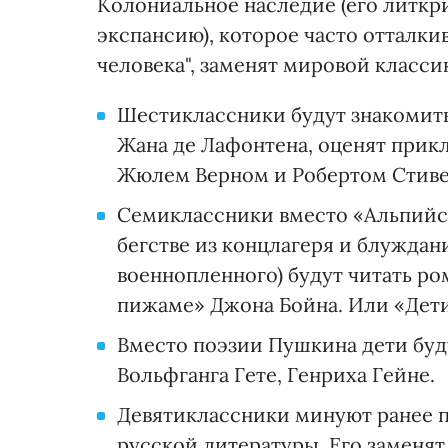
Колониальное наследие (его литкр
экспансию), которое часто отталки
человека", заменят мировой класси
Шестиклассники будут знакомить
Жана де Лафонтена, оценят прик
Жюлем Верном и Робертом Стив
Семиклассники вместо «Альпийск
бегстве из концлагеря и блуждан
военнопленного) будут читать ро
пижаме» Джона Бойна. Или «Дет
Вместо поэзии Пушкина дети буд
Вольфганга Гете, Генриха Гейне.
Девятиклассники минуют ранее 
русской литературы. Его заменят