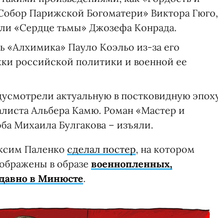
Собор Парижской Богоматери» Виктора Гюго,
ли «Сердце тьмы» Джозефа Конрада.
ь «Алхимика» Пауло Коэльо из-за его
ки российской политики и военной ее
дусмотрели актуальную в постковидную эпох
алиста Альбера Камю. Роман «Мастер и
ба Михаила Булгакова – изъяли.
аксим Паленко
сделал постер
, на котором
зображены в образе
военнопленных,
едавно в Минюсте
.