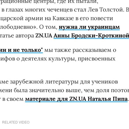
рационные центры, где их пытали,
в глазах многих чеченцев стал Лев Толстой. 
царской армии на Кавказе в его повести
злободневно». О том,
нужна ли украинцам
татье автора
ZN.UA
Анны Бродски-Кроткиной
ин и не только"
мы также рассказываем о
мифов о деятелях культуры, присвоенных
мме зарубежной литературы для учеников
мени была значительно выше, чем доля поэто
т в своем
материале для ZN.UA Наталья Пипа
.
RELATED VIDEO