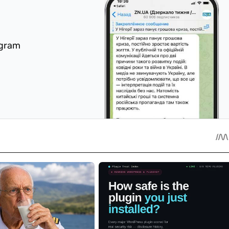
egram