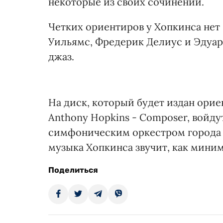
некоторые из своих сочинений.
Четких ориентиров у Хопкинса нет 
Уильямс, Фредерик Делиус и Эдуард
джаз.
На диск, который будет издан ориен
Anthony Hopkins - Composer, войду
симфоническим оркестром города 
музыка Хопкинса звучит, как мини
Поделиться