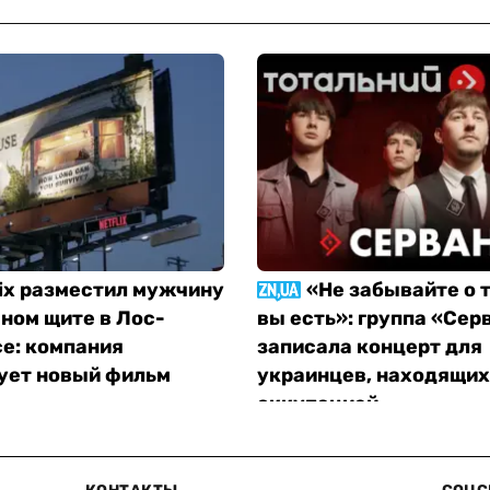
lix разместил мужчину
«Не забывайте о т
ном щите в Лос-
вы есть»: группа «Сер
е: компания
записала концерт для
ует новый фильм
украинцев, находящих
оккупацией
Фото