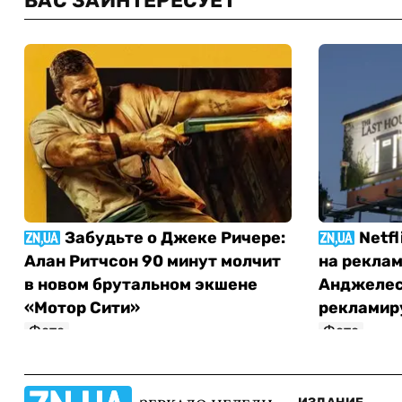
ВАС ЗАИНТЕРЕСУЕТ
Забудьте о Джеке Ричере:
Netf
Алан Ритчсон 90 минут молчит
на реклам
в новом брутальном экшене
Анджелес
«Мотор Сити»
рекламир
Фото
Фото
София Росовецкая