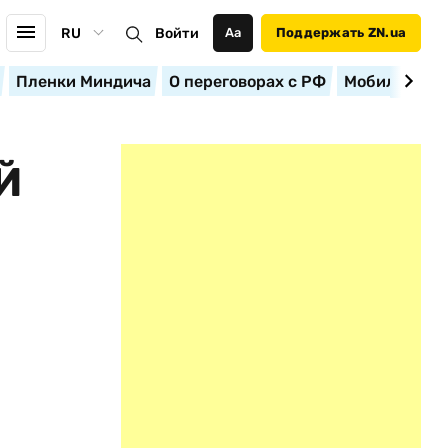
RU
Войти
Аа
Поддержать ZN.ua
Пленки Миндича
О переговорах с РФ
Мобилизация
Й