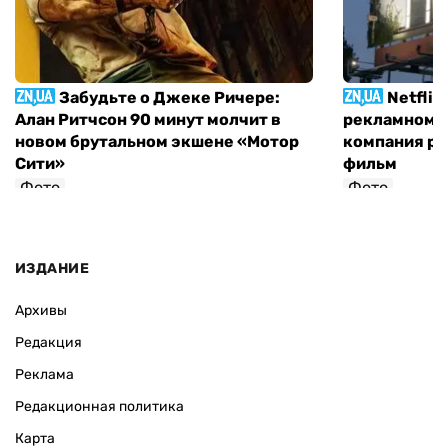
Забудьте о Джеке Ричере:
Netflix
Алан Ритчсон 90 минут молчит в
рекламном щ
новом брутальном экшене «Мотор
компания р
Сити»
фильм
Фото
Фото
София Росовецкая
ИЗДАНИЕ
Архивы
Редакция
Реклама
Редакционная политика
Карта