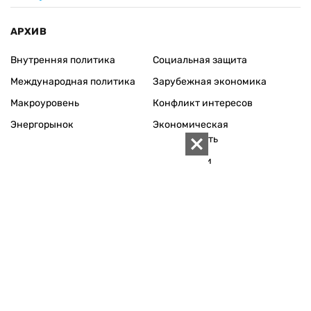
АРХИВ
Внутренняя политика
Социальная защита
Международная политика
Зарубежная экономика
Макроуровень
Конфликт интересов
Энергорынок
Экономическая
безопасность
Приватизация
Персоналии
Экономика регионов
Социум
Наука
История
Технологии
Круг семьи
Среда обитания
Туризм
Церковь
Собственность
Культура