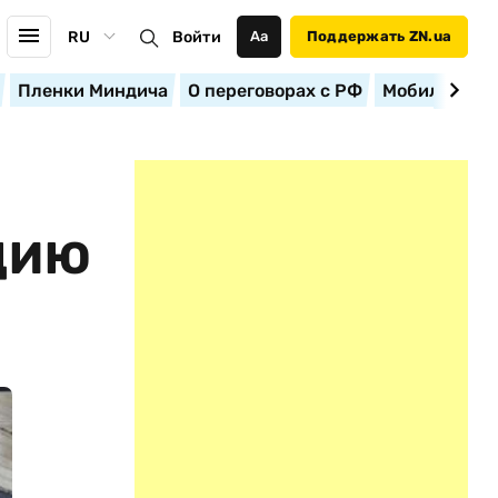
RU
Войти
Аа
Поддержать ZN.ua
Пленки Миндича
О переговорах с РФ
Мобилизация
ЦИЮ