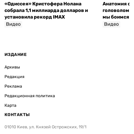
«Одиссея» Кристофера Нолана
Анатомия об
собрала 1,1 миллиарда долларов и
головоломки 
установила рекорд IMAX
мы боимся н
Видео
Видео
София Росо
ИЗДАНИЕ
Архивы
Редакция
Реклама
Редакционная политика
Карта
КОНТАКТЫ
01010 Киев, ул. Князей Острожских, 19/1