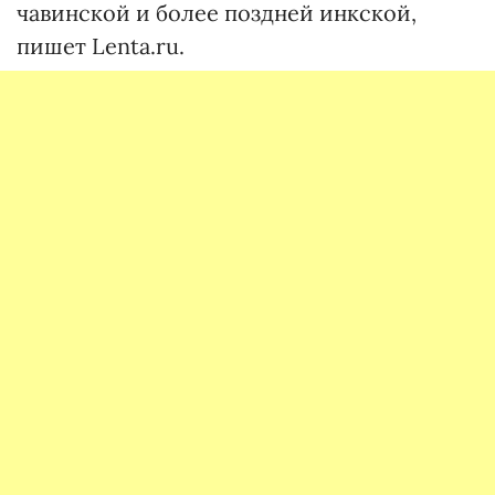
чавинской и более поздней инкской,
пишет Lenta.ru.