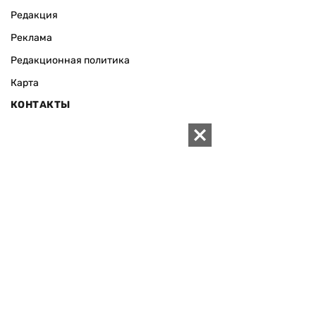
Редакция
Реклама
Редакционная политика
Карта
КОНТАКТЫ
01010 Киев, ул. Князей Острожских, 19/1
Телефон редакции:
+380 (44) 280-04-85
Электронная почта редакции:
zn94@ukr.net
Электронная почта службы новостей:
editor@zn.ua
СОЦСЕТИ
ПОДДЕРЖАТЬ ZN.UA