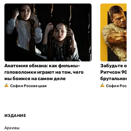
Анатомия обмана: как фильмы-
Забудьте о 
головоломки играют на том, чего
Ритчсон 90 
мы боимся на самом деле
брутальном 
София Росовецкая
София Росо
ИЗДАНИЕ
Архивы