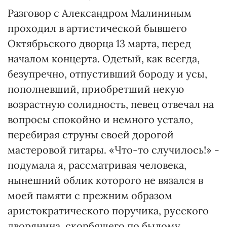
Разговор с Александром Малининым
проходил в артистической бывшего
Октябрьского дворца 13 марта, перед
началом концерта. Одетый, как всегда,
безупречно, отпустивший бороду и усы,
пополневший, приобретший некую
возрастную солидность, певец отвечал на
вопросы спокойно и немного устало,
перебирая струны своей дорогой
мастеровой гитары. «Что-то случилось!» -
подумала я, рассматривая человека,
нынешний облик которого не вязался в
моей памяти с прежним образом
аристократического поручика, русского
дворянина, скорбящего по былому