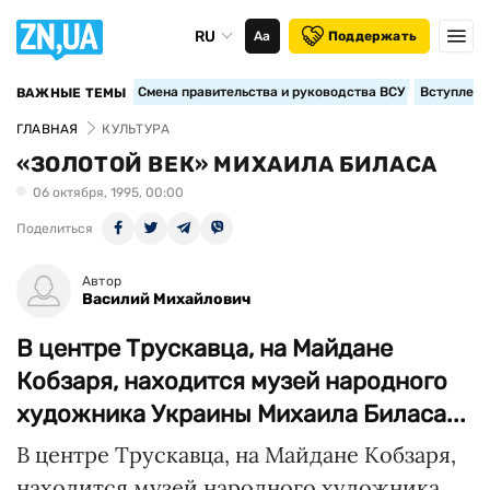
RU
Аа
Поддержать
Смена правительства и руководства ВСУ
Вступление
ВАЖНЫЕ ТЕМЫ
ГЛАВНАЯ
КУЛЬТУРА
«ЗОЛОТОЙ ВЕК» МИХАИЛА БИЛАСА
06 октября, 1995, 00:00
Поделиться
Автор
Василий Михайлович
В центре Трускавца, на Майдане
Кобзаря, находится музей народного
художника Украины Михаила Биласа...
В центре Трускавца, на Майдане Кобзаря,
находится музей народного художника