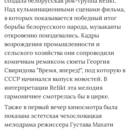
создала белорусская рок-группа Re1ikt.
Над кульминационными сценами фильма,
в которых показывается победный итог
борьбы белорусского народа, музыканты
откровенно поиздевались. Кадры
возрождения промышленности и
сельского хозяйства они сопроводили
комичным ремиксом сюиты Георгия
Свиридова "Время, вперед!", под которую в
СССР начинался выпуск новостей. В
интерпретации Re1ikt эта мелодия
гармоничнее смотрелась бы в цирке.
Также в первый вечер киносмотра была
показана эстетская чехословацкая
мелодрама режиссера Густава Махати