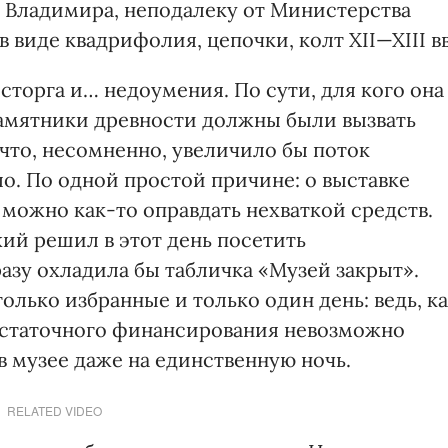
 Владимира, неподалеку от Министерства
 виде квадрифолия, цепочки, колт XII—XIII вв
осторга и… недоумения. По сути, для кого она
амятники древности должны были вызвать
что, несомненно, увеличило бы поток
о. По одной простой причине: о выставке
 можно как-то оправдать нехваткой средств.
ий решил в этот день посетить
азу охладила бы табличка «Музей закрыт».
лько избранные и только один день: ведь, к
остаточного финансирования невозможно
 музее даже на единственную ночь.
RELATED VIDEO