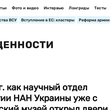
тьи
Фото и видео
Интервью
Лонгриды
Тесты
ства ВСУ
Вступление в ЕС: кластеры
Реформа армии
ЦЕННОСТИ
г. как научный отдел
гии НАН Украины уже с
еский музей открыл двери