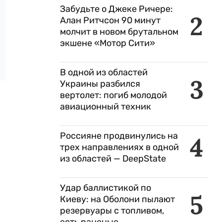
Забудьте о Джеке Ричере:
2
Алан Ритчсон 90 минут
молчит в новом брутальном
экшене «Мотор Сити»
В одной из областей
3
Украины разбился
вертолет: погиб молодой
авиационный техник
Россияне продвинулись на
4
трех направлениях в одной
из областей — DeepState
Удар баллистикой по
5
Киеву: на Оболони пылают
резервуары с топливом,