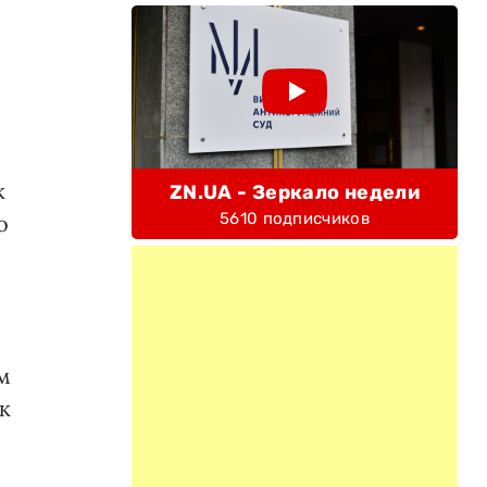
к
ZN.UA - Зеркало недели
5610 подписчиков
о
м
к