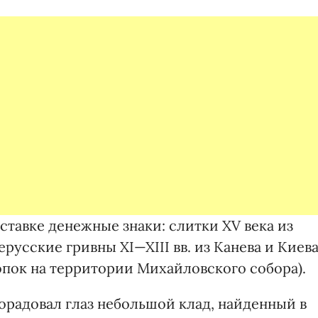
тавке денежные знаки: слитки XV века из
русские гривны XI—XIII вв. из Канева и Киев
опок на территории Михайловского собора).
орадовал глаз небольшой клад, найденный в