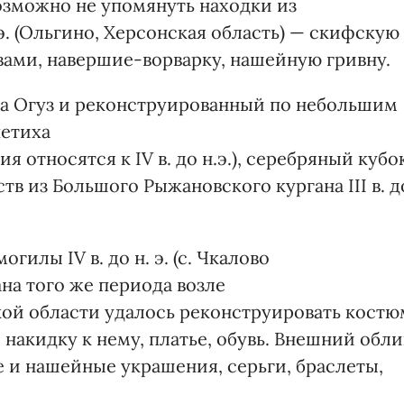
зможно не упомянуть находки из
 э. (Ольгино, Херсонская область) — скифскую
ами, навершие-ворварку, нашейную гривну.
на Огуз и реконструированный по небольшим
петиха
я относятся к IV в. до н.э.), серебряный кубо
 из Большого Рыжановского кургана III в. д
гилы IV в. до н. э. (с. Чкалово
на того же периода возле
ой области удалось реконструировать костю
 накидку к нему, платье, обувь. Внешний обли
 и нашейные украшения, серьги, браслеты,