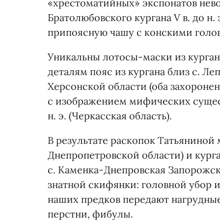
«хрестоматийных» экспонатов нево
Братолюбовского кургана V в. до н.
припоясную чашу с конскими голов
Уникальны лотосы-маски из курга
деталям пояс из кургана близ с. Ле
Херсонской области (оба захоронени
с изображением мифических существ
н. э. (Черкасская область).
В результате раскопок Татьяниной мо
Днепропетровской области) и курга
с. Каменка-Днепровская Запорожск
знатной скифянки: головной убор и
наших предков передают нагрудные
перстни, фибулы.