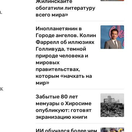
Жилинскайте
обогатили литературу
.
всего мира»
Инопланетянин в
Городе ангелов. Колин
Фаррелл об иллюзиях
Голливуда, темной
природе человека и
мировых
правительствах,
которым «начхать на
мир»
ак
Забытые 80 лет
мемуары о Хиросиме
опубликуют: готовят
экранизацию книги
ИИ обучался более чем