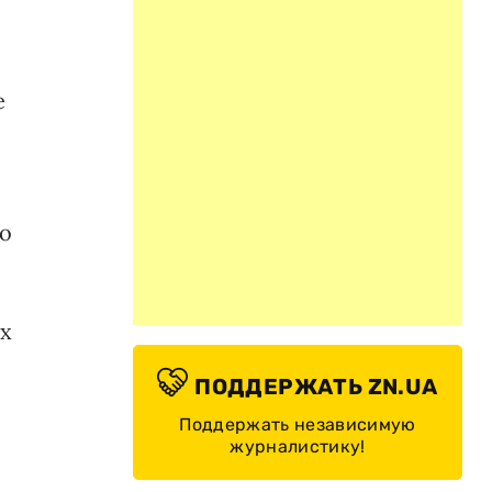
е
во
их
ПОДДЕРЖАТЬ ZN.UA
Поддержать независимую
журналистику!