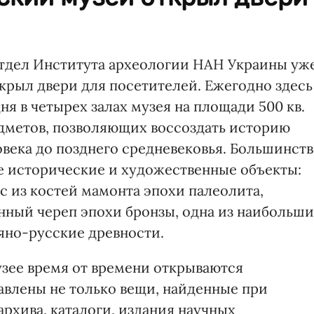
 отдел Института археологии НАН Украины уж
ткрыл двери для посетителей. Ежегодно здесь
дня в четырех залах музея на площади 500 кв.
едметов, позволяющих воссоздать историю
овека до позднего средневековья. Большинст
е исторические и художественные объекты:
 из костей мамонта эпохи палеолита,
нный череп эпохи бронзы, одна из наибольш
яно-русские древности.
зее время от времени открываются
авлены не только вещи, найденные при
архива, каталоги, издания научных