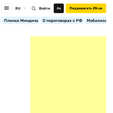
RU
Войти
Аа
Поддержать ZN.ua
Пленки Миндича
О переговорах с РФ
Мобилизация