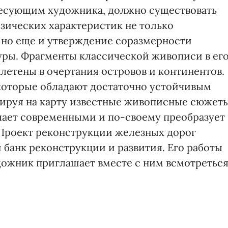
есующим художника, должно существовать
изических характеристик не только
 но еще и утверждение соразмерности
уры. Фрагменты классической живописи в ег
летены в очертания островов и континентов.
которые обладают достаточно устойчивым
ируя на карту известные живописные сюжеты
елает современными и по-своему преобразует
Проект реконструкции железных дорог
банк реконструкции и развития. Его работы
удожник приглашает вместе с ним всмотретьс