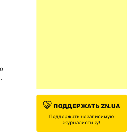
но
.
;
ПОДДЕРЖАТЬ ZN.UA
Поддержать независимую
журналистику!