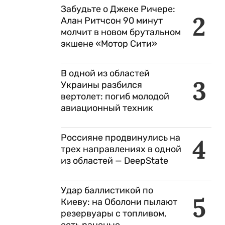
Забудьте о Джеке Ричере:
2
Алан Ритчсон 90 минут
молчит в новом брутальном
экшене «Мотор Сити»
В одной из областей
3
Украины разбился
вертолет: погиб молодой
авиационный техник
Россияне продвинулись на
4
трех направлениях в одной
из областей — DeepState
Удар баллистикой по
5
Киеву: на Оболони пылают
резервуары с топливом,