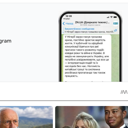
egram