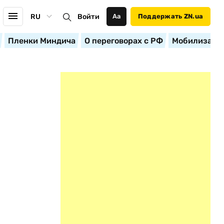
RU
Войти
Аа
Поддержать ZN.ua
Пленки Миндича
О переговорах с РФ
Мобилизация