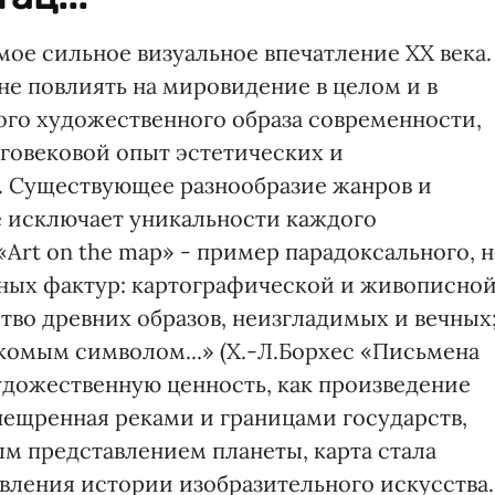
мое сильное визуальное впечатление ХХ века.
не повлиять на мировидение в целом и в
го художественного образа современности,
говековой опыт эстетических и
. Существующее разнообразие жанров и
е исключает уникальности каждого
Art on the map» - пример парадоксального, 
ных фактур: картографической и живописной
тво древних образов, неизгладимых и вечных
комым символом...» (Х.-Л.Борхес «Письмена
художественную ценность, как произведение
пещренная реками и границами государств,
ым представлением планеты, карта стала
вления истории изобразительного искусства.