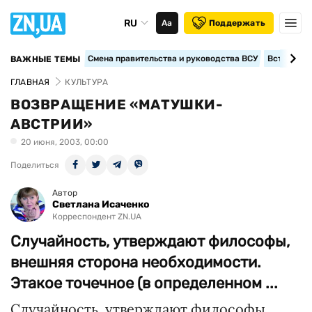
RU
Аа
Поддержать
Смена правительства и руководства ВСУ
Вступление
ВАЖНЫЕ ТЕМЫ
ГЛАВНАЯ
КУЛЬТУРА
ВОЗВРАЩЕНИЕ «МАТУШКИ-
АВСТРИИ»
20 июня, 2003, 00:00
Поделиться
Автор
Светлана Исаченко
Корреспондент ZN.UA
Случайность, утверждают философы,
внешняя сторона необходимости.
Этакое точечное (в определенном ...
Случайность, утверждают философы,