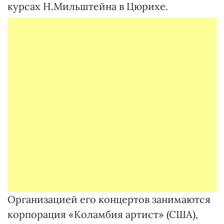
курсах Н.Мильштейна в Цюрихе.
Организацией его концертов занимаются
корпорация «Коламбия артист» (США),