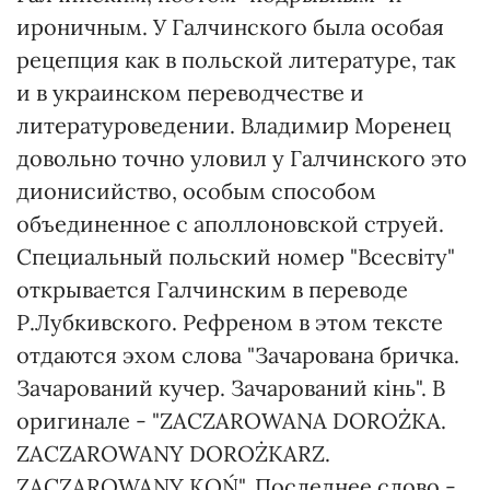
ироничным. У Галчинского была особая
рецепция как в польской литературе, так
и в украинском переводчестве и
литературоведении. Владимир Моренец
довольно точно уловил у Галчинского это
дионисийство, особым способом
объединенное с аполлоновской струей.
Специальный польский номер "Всесвіту"
открывается Галчинским в переводе
Р.Лубкивского. Рефреном в этом тексте
отдаются эхом слова "Зачарована бричка.
Зачарований кучер. Зачарований кінь". В
оригинале - "ZACZAROWANA DOROŻKA.
ZACZAROWANY DOROŻKARZ.
ZACZAROWANY KOŃ". Последнее слово -