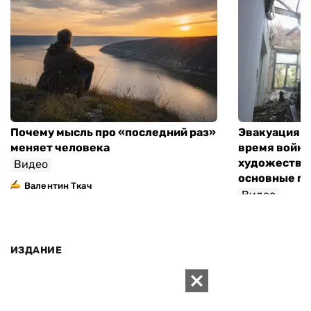
Почему мысль про «последний раз»
Эвакуация м
меняет человека
время войны
художествен
Видео
основные п
Валентин Ткач
Видео
ИЗДАНИЕ
Архивы
Редакция