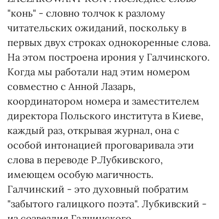
"конь" - словно толчок к разлому
читательских ожиданий, поскольку в
первых двух строках однокоренные слова.
На этом построена ирония у Галчинского.
Когда мы работали над этим номером
совместно с Анной Лазарь,
координатором номера и заместителем
директора Польского института в Киеве,
каждый раз, открывая журнал, она с
особой интонацией проговаривала эти
слова в переводе Р.Лубкивского,
имеющем особую магичность.
Галчинский - это духовный побратим
"забытого галицкого поэта". Лубкивский -
из созвездия Галчинского.