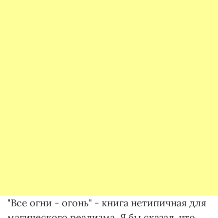
"Все огни - огонь" - книга нетипичная для
магического реализма. Я бы сказал, что,