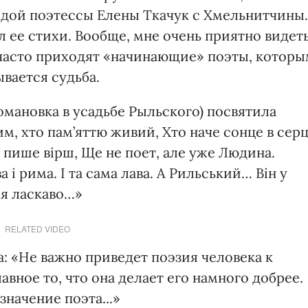
лодой поэтессы Елены Ткачук с Хмельнитчины.
 ее стихи. Вообще, мне очень приятно видет
 часто приходят «начинающие» поэты, котор
ывается судьба.
омановка в усадьбе Рыльского) посвятила
м, хто пам’яттю живий, Хто наче сонце в серц
 пише вірш, Ще не поет, але уже Людина.
 і рима. І та сама лава. А Рильський… Він у
ся ласкаво…»
RELATED VIDEO
а: «Не важно приведет поэзия человека к
вное то, что она делает его намного добрее.
значение поэта...»