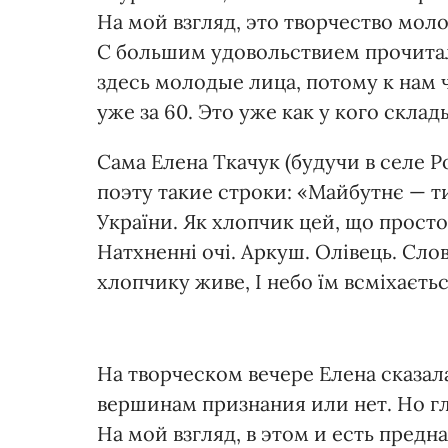
На мой взгляд, это творчество мо
С большим удовольствием прочитал
здесь молодые лица, потому к нам
уже за 60. Это уже как у кого склад
Сама Елена Ткачук (будучи в селе Р
поэту такие строки: «Майбутнє — ти
України. Як хлопчик цей, що просто
Натхненні очі. Аркуш. Олівець. Слова
хлопчику живе, І небо їм всміхаєть
На творческом вечере Елена сказал
вершинам признания или нет. Но гла
На мой взгляд, в этом и есть предна