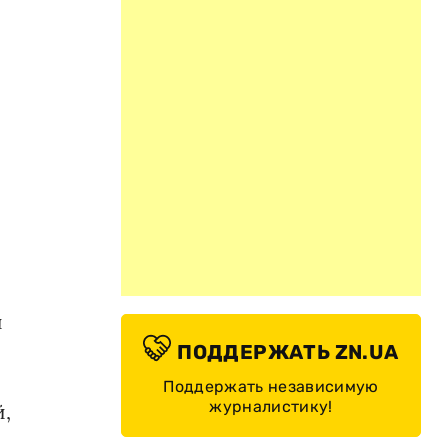
й
ПОДДЕРЖАТЬ ZN.UA
Поддержать независимую
журналистику!
й,