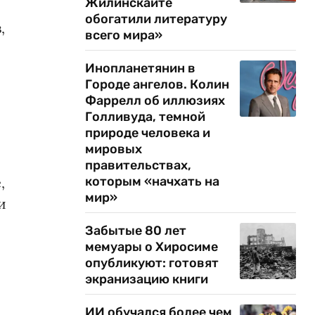
Жилинскайте
обогатили литературу
,
всего мира»
Инопланетянин в
Городе ангелов. Колин
Фаррелл об иллюзиях
Голливуда, темной
природе человека и
мировых
правительствах,
,
которым «начхать на
мир»
и
Забытые 80 лет
мемуары о Хиросиме
опубликуют: готовят
экранизацию книги
ИИ обучался более чем