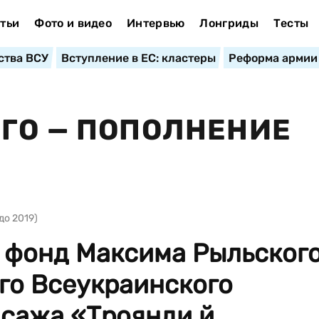
тьи
Фото и видео
Интервью
Лонгриды
Тесты
ства ВСУ
Вступление в ЕС: кластеры
Реформа армии
ГО — ПОПОЛНЕНИЕ
до 2019)
 фонд Максима Рыльског
го Всеукраинского
исажа «Троянди й