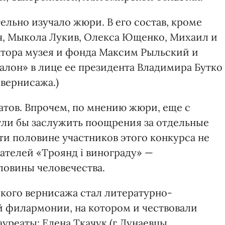
ельно изучало жюри. В его состав, кроме
ч, Мыкола Лукив, Олекса Ющенко, Михаил и
ктора музея и фонда Максим Рыльский и
алон» в лице ее президента Владимира Бутко
вернисажа.)
атов. Впрочем, по мнению жюри, еще с
гли бы заслужить поощрения за отдельные
ти половине участников этого конкурса не
кателей «Троянд і винограду» —
ловины человечества.
кого вернисажа стал литературно-
 филармонии, на котором и чествовали
уреаты: Елена Ткачук (г.Дунаевцы