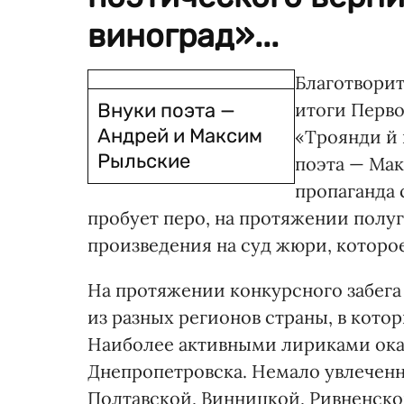
виноград»...
Благотвори
Внуки поэта —
итоги Перво
Андрей и Максим
«Троянди й 
Рыльские
поэта — Мак
пропаганда 
пробует перо, на протяжении полу
произведения на суд жюри, которо
На протяжении конкурсного забега
из разных регионов страны, в кото
Наиболее активными лириками оказа
Днепропетровска. Немало увлеченн
Полтавской, Винницкой, Ривненско