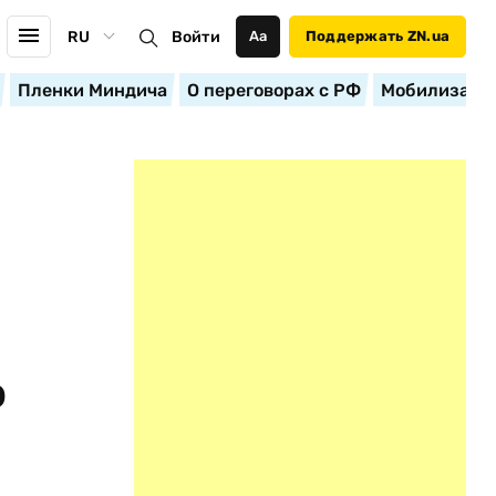
RU
Войти
Аа
Поддержать ZN.ua
Пленки Миндича
О переговорах с РФ
Мобилизация
о