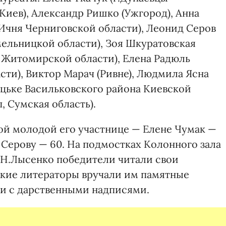
Киев), Александр Ришко (Ужгород), Анна
г.Ичня Черниговской области), Леонид Серов
мельницкой области), Зоя Шкуратовская
 Житомирской области), Елена Радюль
сти), Виктор Марач (Ривне), Людмила Ясна
ыцьке Васильковского района Киевской
, Сумская область).
ой молодой его участнице — Елене Чумак —
у Серову — 60. На подмостках Колонного зала
Н.Лысенко победители читали свои
ские литераторы вручали им памятные
и с дарственными надписями.