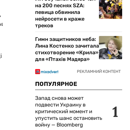
на 200 песнях SZA:
певица обвинила
ь
нейросети в краже
ым
треков
Гимн защитников неба:
Лина Костенко зачитала
стихотворение «Крила»
і
для «Птахів Мадяра»
ПОПУЛЯРНОЕ
Запад снова может
подвести Украину в
1
критический момент и
упустить шанс остановить
войну — Bloomberg