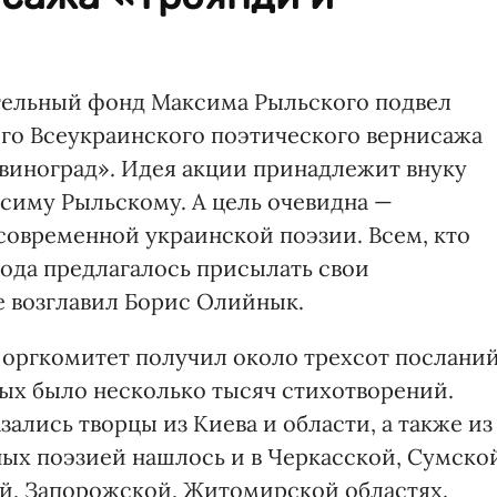
тельный фонд Максима Рыльского подвел
го Всеукраинского поэтического вернисажа
виноград». Идея акции принадлежит внуку
симу Рыльскому. А цель очевидна —
современной украинской поэзии. Всем, кто
года предлагалось присылать свои
е возглавил Борис Олийнык.
 оргкомитет получил около трехсот послани
рых было несколько тысяч стихотворений.
лись творцы из Киева и области, а также из
ых поэзией нашлось и в Черкасской, Сумско
й, Запорожской, Житомирской областях.