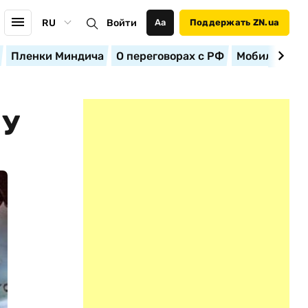
RU
Войти
Аа
Поддержать ZN.ua
Пленки Миндича
О переговорах с РФ
Мобилизация
СУ