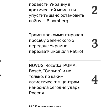
подвести Украину в
2
критический момент и
упустить шанс остановить
войну — Bloomberg
Трамп прокомментировал
3
просьбу Зеленского о
передаче Украине
перехватчиков для Patriot
й
NOVUS, Rozetka, PUMA,
Bosch, "Сильпо" и не
4
о
только: по каким
логистическим центрам
наносила сегодня удары
Россия