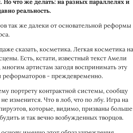
и. Но что же делать: на разных параллелях и
авно реальность.
тов так же далеки от основательной реформы
рса.
даже сказать, косметика. Легкая косметика н
цены. Есть, кстати, известный текст Амели
, многим артистам загодя воспринимать эту
и реформаторов - преждевременно.
ему портрету контрактной системы, сообщу
е изменится. Что в лоб, что по лбу. Игра на
ируэтов, которые, видимо, призваны больше
будить и так вечно возбужденных творцов.
а основу именно этот образ учреждения