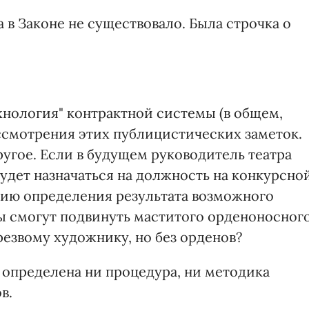
 в Законе не существовало. Была строчка о
нология" контрактной системы (в общем,
ассмотрения этих публицистических заметок.
ругое. Если в будущем руководитель театра
удет назначаться на должность на конкурсно
ссию определения результата возможного
ы смогут подвинуть маститого орденоносног
резвому художнику, но без орденов?
не определена ни процедура, ни методика
в.