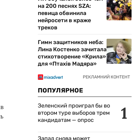
на 200 песнях SZA:
певица обвинила
нейросети в краже
треков
Гимн защитников неба:
Лина Костенко зачитала
стихотворение «Крила»
для «Птахів Мадяра»
ПОПУЛЯРНОЕ
Зеленский проиграл бы во
ов
1
втором туре выборов трем
ть
кандидатам — опрос
Запад снова может