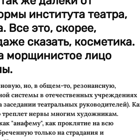
так же далеки от
рмы института театра,
. Все это, скорее,
аже сказать, косметика.
на морщинистое лицо
ны.
новую, но, в общем-то, резонансную,
ной системы в отечественных учреждениях
на заседании театральных руководителей). Ка
но треплет нервы многим художникам.
ак "анафему", как проклятие на всю
реченную только на страдания и