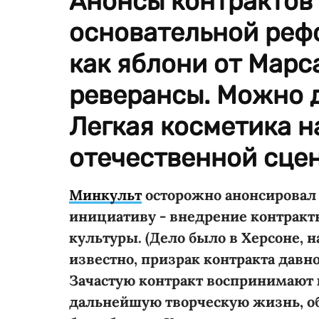
Анонсы контрактов 
основательной рефо
как яблони от Марса
реверансы. Можно д
Легкая косметика 
отечественной сце
Минкульт
осторожно анонсировал 
инициативу - внедрение контракт
культуры. (Дело было в Херсоне, 
известно, призрак контракта дав
Зачастую контракт воспринимают к
дальнейшую творческую жизнь, об