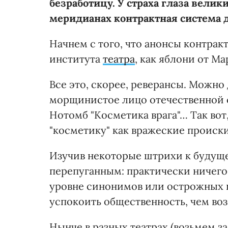
безработицу. У страха глаза велик
меридианах контрактная система д
Начнем с того, что анонсы контрак
института
театра
, как яблони от Ма
Все это, скорее, реверансы. Можно 
морщинистое лицо отечественной с
Нотомб "Косметика врага"… Так вот
"косметику" как вражеские происк
Изучив некоторые штрихи к будущ
перепуганным: практически ничего н
уровне синонимов или острожных п
успокоить общественность, чем воз
Нынче в разных театрах (возьмем з