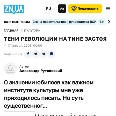
RU
Аа
Поддержать
Смена правительства и руководства ВСУ
Вступление
ВАЖНЫЕ ТЕМЫ
ГЛАВНАЯ
КУЛЬТУРА
ТЕНИ РЕВОЛЮЦИИ НА ТИНЕ ЗАСТОЯ
17 января, 2003, 00:00
Поделиться
Автор
Александр Рутковский
О значении юбилеев как важном
институте культуры мне уже
приходилось писать. Но суть
существенног...
О значении юбилеев как