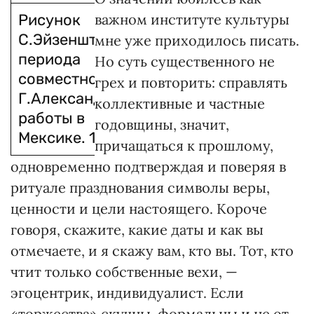
Рисунок
важном институте культуры
С.Эйзенштейна
мне уже приходилось писать.
периода
Но суть существенного не
совместной с
грех и повторить: справлять
Г.Александровым
коллективные и частные
работы в
годовщины, значит,
Мексике. 1932 г.
причащаться к прошлому,
одновременно подтверждая и поверяя в
ритуале празднования символы веры,
ценности и цели настоящего. Короче
говоря, скажите, какие даты и как вы
отмечаете, и я скажу вам, кто вы. Тот, кто
чтит только собственные вехи, —
эгоцентрик, индивидуалист. Если
«торжества» скучны, формальны и не от