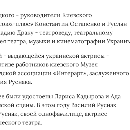
кого - руководители Киевского
союз-плюс» Константин Остапенко и Руслан
адию Драку - театроведу, театральному
зея театра, музыки и кинематографии Украины
 - выдающейся украинской актрисы -
ативе работников киевского Музея
дской ассоциации «Интерарт», заслуженного
ия Руснака.
ее были удостоены Лариса Кадырова и Ада
ской сцены. В этом году Василий Руснак
уснак, своей однофамилице, актрисе
еского театра.