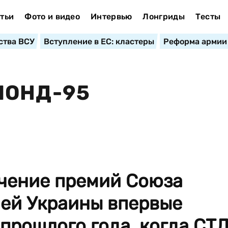
тьи
Фото и видео
Интервью
Лонгриды
Тесты
ства ВСУ
Вступление в ЕС: кластеры
Реформа армии
МОНД-95
чение премий Союза
лей Украины впервые
 прошлого года, когда СТ