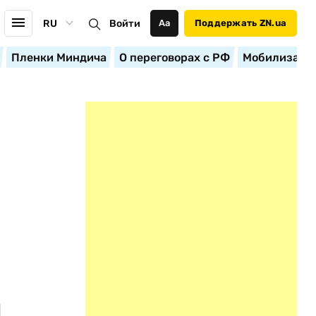
RU
Войти
Аа
Поддержать ZN.ua
Пленки Миндича
О переговорах с РФ
Мобилизация
Д