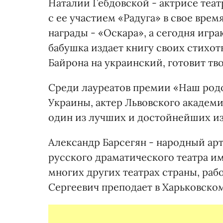
Наталии Гебдовской - актрисе теат
с ее участием «Радуга» в свое вр
награды - «Оскара», а сегодня игра
бабушка издает книгу своих стихот
Байрона на украинский, готовит тво
Среди лауреатов премии «Наш родо
Украины, актер Львовского академ
один из лучших и достойнейших из
Александр Барсегян - народный ар
русского драматического театра им
многих других театрах страны, раб
Сергеевич преподает в Харьковско