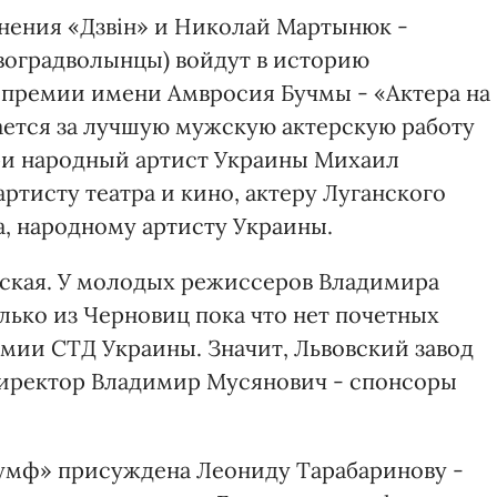
нения «Дзвiн» и Николай Мартынюк -
воградволынцы) войдут в историю
и премии имени Амвросия Бучмы - «Актера на
ается за лучшую мужскую актерскую работу
юри народный артист Украины Михаил
ртисту театра и кино, актеру Луганского
а, народному артисту Украины.
ская. У молодых режиссеров Владимира
лько из Черновиц пока что нет почетных
емии СТД Украины. Значит, Львовский завод
директор Владимир Мусянович - спонсоры
мф» присуждена Леониду Тарабаринову -