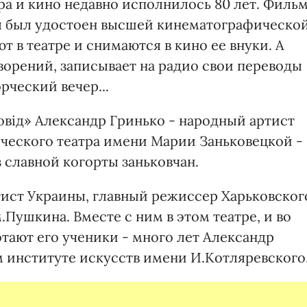
ра и кино недавно исполнилось 80 лет. Филь
емя был удостоен высшей кинематографическо
ют в театре и снимаются в кино ее внуки. А
ворений, записывает на радио свои переводы
рческий вечер...
вiд» Александр Гринько - народный артист
ического театра имени Марии Заньковецкой -
 славной когорты заньковчан.
тист Украины, главный режиссер Харьковског
.Пушкина. Вместе с ним в этом театре, и во
отают его ученики - много лет Александр
м институте искусств имени И.Котляревского