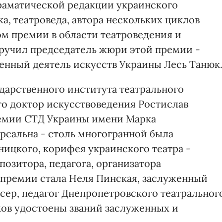
раматической редакции украинского
а, театроведа, автора нескольких циклов
ом премии в области театроведения и
вручил председатель жюри этой премии -
енный деятель искусств Украины Лесь Танюк
дарственного института театрального
о доктор искусствоведения Ростислав
емии СТД Украины имени Марка
рсальна - столь многогранной была
ницкого, корифея украинского театра -
позитора, педагога, организатора
й премии стала Неля Пинская, заслуженный
сер, педагог Днепропетровского театральног
ков удостоены званий заслуженных и