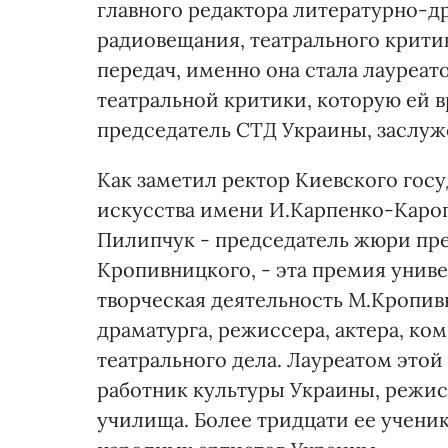
главного редактора литературно-д
радиовещания, театрального критик
передач, именно она стала лауреат
театральной критики, которую ей 
председатель СТД Украины, заслуж
Как заметил ректор Киевского госу
искусства имени И.Карпенко-Карог
Пилипчук - председатель жюри пр
Кропивницкого, - эта премия униве
творческая деятельность М.Кропив
драматурга, режиссера, актера, ком
театрального дела. Лауреатом это
работник культуры Украины, режис
училища. Более тридцати ее учени