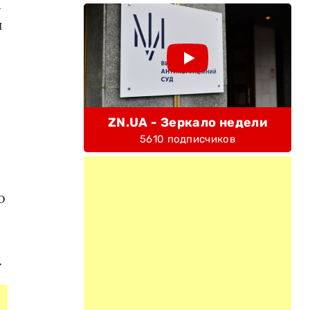
м
й
ZN.UA - Зеркало недели
5610 подписчиков
о
.