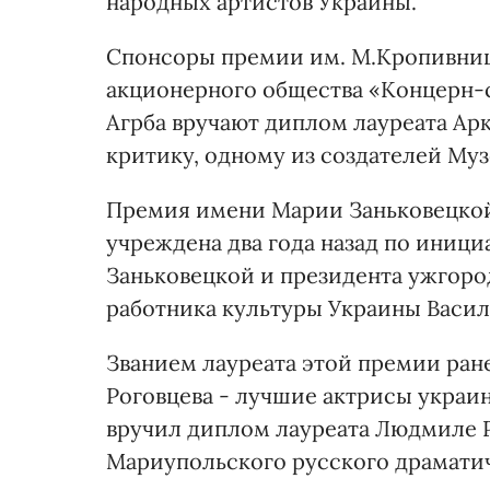
народных артистов Украины.
Спонсоры премии им. М.Кропивниц
акционерного общества «Концерн-
Агрба вручают диплом лауреата Арк
критику, одному из создателей Му
Премия имени Марии Заньковецкой
учреждена два года назад по иници
Заньковецкой и президента ужгоро
работника культуры Украины Васил
Званием лауреата этой премии ран
Роговцева - лучшие актрисы украин
вручил диплом лауреата Людмиле Р
Мариупольского русского драматич