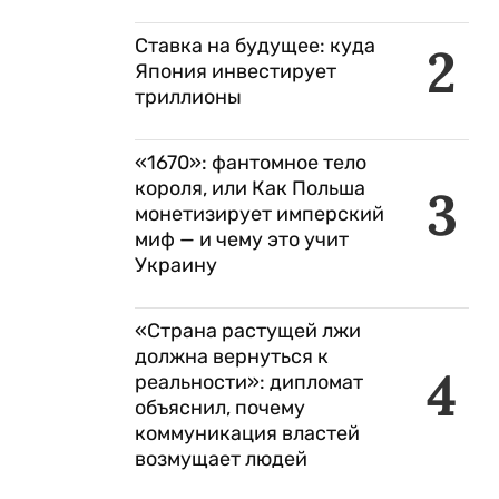
Ставка на будущее: куда
2
Япония инвестирует
триллионы
«1670»: фантомное тело
короля, или Как Польша
3
монетизирует имперский
миф — и чему это учит
Украину
«Страна растущей лжи
должна вернуться к
4
реальности»: дипломат
объяснил, почему
коммуникация властей
возмущает людей