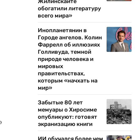
Жилинскайте
обогатили литературу
всего мира»
Инопланетянин в
Городе ангелов. Колин
.
Фаррелл об иллюзиях
Голливуда, темной
природе человека и
мировых
правительствах,
которым «начхать на
мир»
Забытые 80 лет
мемуары о Хиросиме
опубликуют: готовят
о
экранизацию книги
ИИ обучался более чем