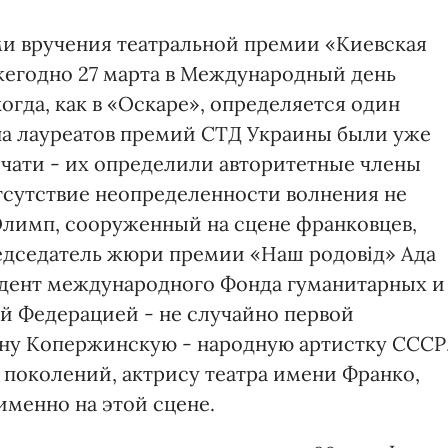
и вручения театральной премии «Киевская
жегодно 27 марта в Международный день
когда, как в «Оскаре», определяется один
ена лауреатов премий СТД Украины были уже
ечати - их определили авторитетные члены
тсутствие неопределенности волнения не
Олимп, сооруженный на сцене франковцев,
едседатель жюри премии «Наш родовiд» Ада
идент международного Фонда гуманитарных и
й Федерацией - не случайно первой
нну Копержинскую - народную артистку СССР
поколений, актрису театра имени Франко,
именно на этой сцене.