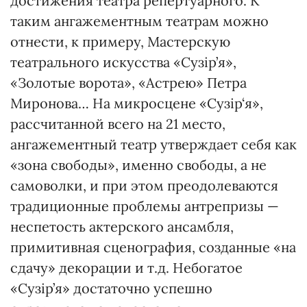
достижения театра репертуарного. К
таким ангажементным театрам можно
отнести, к примеру, Мастерскую
театрального искусства «Сузiр’я»,
«Золотые ворота», «Астрею» Петра
Миронова… На микросцене «Сузiр‘я»,
рассчитанной всего на 21 место,
ангажементный театр утверждает себя как
«зона свободы», именно свободы, а не
самоволки, и при этом преодолеваются
традиционные проблемы антрепризы —
неспетость актерского ансамбля,
примитивная сценография, созданные «на
сдачу» декорации и т.д. Небогатое
«Сузiр’я» достаточно успешно