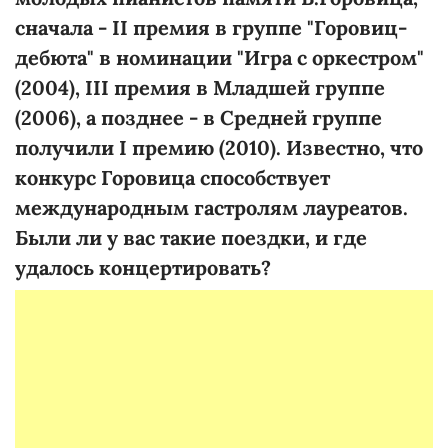
сначала -
ІІ
премия в группе "
Горовиц
-
дебюта
" в номинации "Игра с оркестром"
(2004),
ІІІ
премия в Младшей группе
(2006), а
позднее
- в Средней группе
получили І премию (2010). Известно, что
конкурс
Горовица
способствует
международным гастролям лауреатов.
Были ли
у
вас такие поездки, и где
удалось
концертировать?