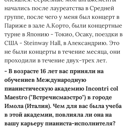
начались после лауреатства в Средней
группе, после чего у меня был концерт в
Париже в зале А.Корто, были концертные
турне в Японию - Токио, Осаку, поездки в
США - Steinway Hall, в Александрию. Это
не были концерты в течение месяца, они
проходили в течение двух-трех лет.
-
В
возрасте
16 лет вас приняли на
обучение
в
Международную
пианистическую академию Incontri col
Maestro ("
Встречи
с
маэстро
") в городе
Имола
(Италия). Чем для вас была учеба
в этой академии, повлияла ли она на
вашу карьеру пианиста-исполнителя?