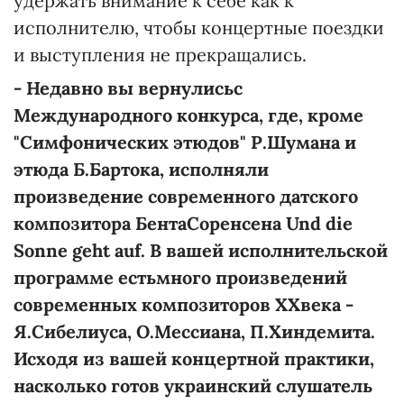
удержать внимание к себе как к
исполнителю, чтобы концертные поездки
и выступления не прекращались.
-
Недавно вы
вернулись
с
Международного конкурса, где, кроме
"Симфонических этюдов" Р.
Шумана
и
этюда
Б.
Бартока
,
исполняли
произведение современного датского
композитора
Бента
Соренсена
Und die
Sonne geht auf. В вашей исполнительской
программе
есть
много
произведений
современных композиторов
ХХ
века
-
Я.
Сибелиуса
, О.
Мессиана
, П.
Хиндемита
.
Исходя из вашей концертной практики,
насколько готов украинский слушатель