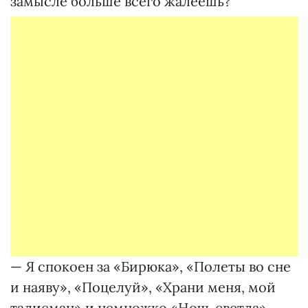
замысле больше всего жалеешь?
— Я спокоен за «Бирюка», «Полеты во сне
и наяву», «Поцелуй», «Храни меня, мой
талисман» и немножко «Ночь светла».