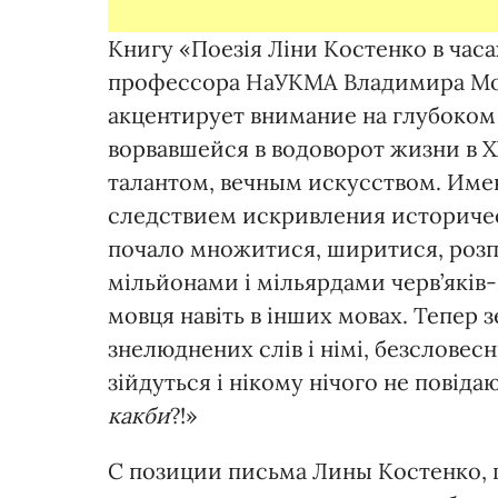
Книгу «Поезія Ліни Костенко в часа
профессора НаУКМА Владимира Мо
акцентирует внимание на глубок
ворвавшейся в водоворот жизни в 
талантом, вечным искусством. Име
следствием искривления историческ
почало множитися, ширитися, розп
мільйонами і мільярдами черв’яків-в
мовця навіть в інших мовах. Тепер
знелюднених слів і німі, безсловесні
зійдуться і нікому нічого не повіда
какби
?!»
С позиции письма Лины Костенко, г