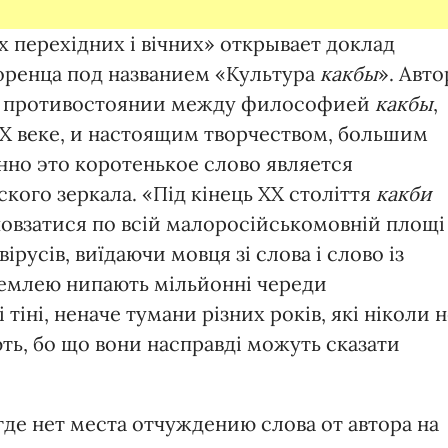
х перехідних і вічних» открывает доклад
ренца под названием «Культура
какбы
». Авто
ом противостоянии между философией
какбы
,
ХХ веке, и настоящим творчеством, большим
нно это коротенькое слово является
ого зеркала. «Під кінець ХХ століття
какби
овзатися по всій малоросійськомовній площі
ірусів, виїдаючи мовця зі слова і слово із
 землею нипають мільйонні череди
 тіні, неначе тумани різних років, які ніколи 
ють, бо що вони насправді можуть сказати
де нет места отчуждению слова от автора на