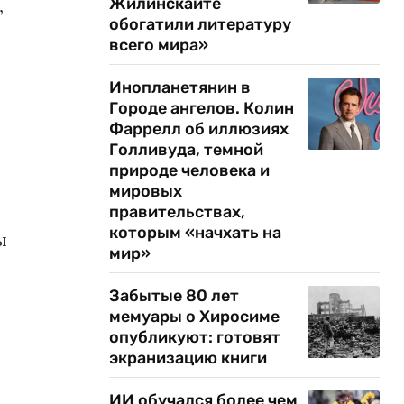
,
Жилинскайте
обогатили литературу
всего мира»
Инопланетянин в
Городе ангелов. Колин
Фаррелл об иллюзиях
Голливуда, темной
природе человека и
мировых
правительствах,
которым «начхать на
ы
мир»
Забытые 80 лет
мемуары о Хиросиме
опубликуют: готовят
экранизацию книги
ИИ обучался более чем