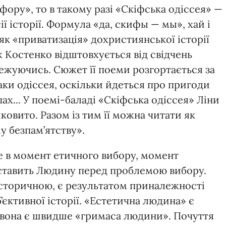
фору», то в такому разі «Скіфська одіссея» —
ії історії. Формула «да, скифы — мы», хай і
 як «приватизація» дохристиянської історії
ж Костенко відштовхується від свідчень
межуючись. Сюжет її поеми розгортається за
аки одіссея, оскільки йдеться про пригоди
ах... У поемі-баладі «Скіфська одіссея» Ліни
ковито. Разом із тим її можна читати як
 безпам’ятству».
 в момент етичного вибору, момент
 ставить Людину перед проблемою вибору.
 історичною, є результатом приналежності
б’єктивної історії. «Естетична людина» є
 вона є швидше «гримаса людини». Почуття