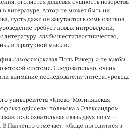
ения, оголяется дешевая сущность позерства
и в литературе. Автор не может быть ни
ва, пусть даже он закутается в семь свитков
уроведение требует новых интроверсий,
ы
литературу,
какбы
шестидесятничество,
ень литературной мысли.
офия
самости
(сказал Поль Рикер), а не
какбы
оветской системе. Следовательно, очень
тили внимание исследователи-литературовед
ого университета «Киево-Могилянская
іфська одіссея»: полеміка з Олександром
ская, подсознательная связь двух поэм —
 В.Панченко отмечает: «Якщо погодитися з