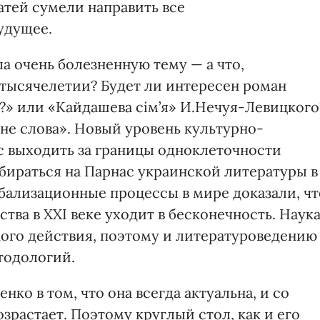
татей сумели направить все
удущее.
ла очень болезненную тему — а что,
м тысячелетии? Будет ли интересен роман
.?» или «Кайдашева сім’я» И.Нечуя-Левицкого
не слова». Новый уровень культурно-
 выходить за границы одноклеточности
бираться на Парнас украинской литературы в
бализационные процессы в мире доказали, чт
ва в ХХІ веке уходит в бесконечность. Наук
кого действия, поэтому и литературоведению
тодологий.
ко в том, что она всегда актуальна, и со
зрастает. Поэтому круглый стол, как и его