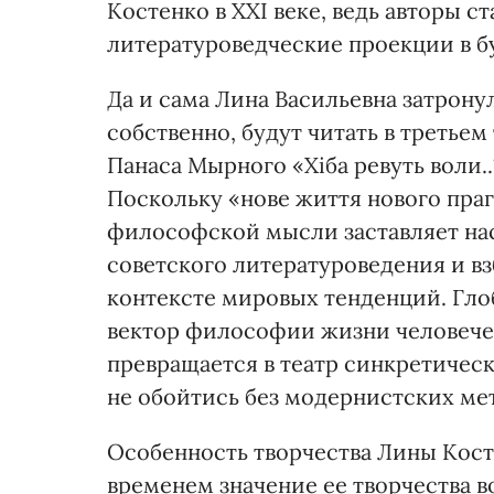
Костенко в ХХІ веке, ведь авторы с
литературоведческие проекции в б
Да и сама Лина Васильевна затрону
собственно, будут читать в третье
Панаса Мырного «Хіба ревуть воли.
Поскольку «нове життя нового праг
философской мысли заставляет нас
советского литературоведения и вз
контексте мировых тенденций. Гло
вектор философии жизни человечест
превращается в театр синкретичес
не обойтись без модернистских ме
Особенность творчества Лины Костен
временем значение ее творчества во