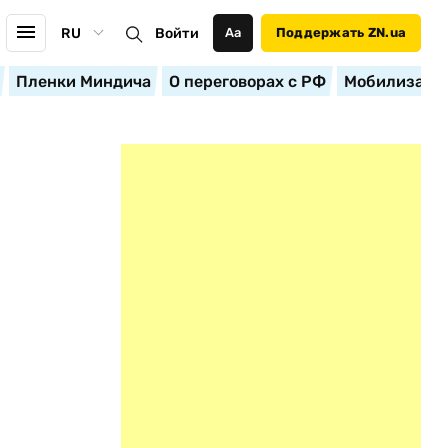
RU
Войти
Аа
Поддержать ZN.ua
Пленки Миндича
О переговорах с РФ
Мобилизация