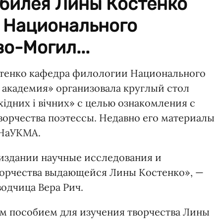
юбилея Лины Костенко
 Национального
о-Могил...
стенко кафедра филологии Национального
академия» организовала круглый стол
хідних і вічних» с целью ознакомления с
орчества поэтессы. Недавно его материалы
 НаУКМА.
 издании научные исследования и
ворчества выдающейся Лины Костенко», —
водчица Вера Рич.
ым пособием для изучения творчества Лины