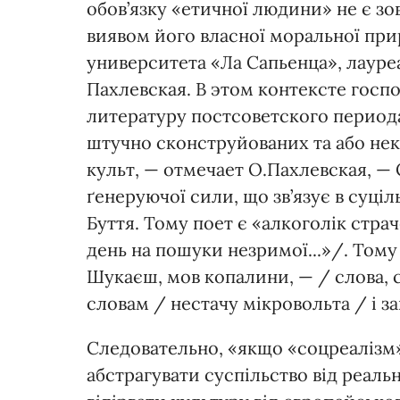
обов’язку «етичної людини» не є з
виявом його власної моральної пр
университета «Ла Сапьенца», лауре
Пахлевская. В этом контексте госп
литературу постсоветского периода
штучно сконструйованих та або не
культ, — отмечает О.Пахлевская, — С
ґенеруючої сили, що зв’язує в суці
Буття. Тому поет є «алкоголік стpаче
день на пошуки незримої...»/. Тому
Шукаєш, мов копалини, — / слова, 
словам / нестачу мікровольта / і з
Следовательно, «якщо «соцреалізм
абстрагувати суспільство від реальн