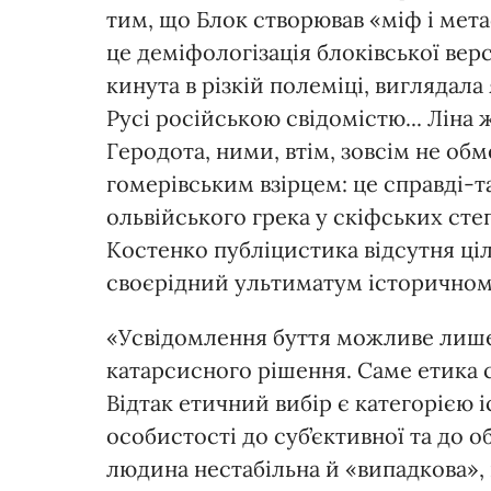
тим, що Блок створював «міф і мета
це деміфологізація блоківської верс
кинута в різкій полеміці, виглядала
Русі російською свідомістю... Ліна 
Геродота, ними, втім, зовсім не об
гомерівським взірцем: це справді-т
ольвійського грека у скіфських степ
Костенко публіцистика відсутня ціл
своєрідний ультиматум історичному
«Усвідомлення буття можливе лише
катарсисного piшення. Саме етика
Відтак етичний вибір є категорією
особистості до суб’єктивної та до о
людина нестабільна й «випадкова»,