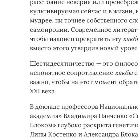
расстояние неверия или пренебреж
культивируемая сейчас и в жизни, 
мудрее, ни точнее собственного сло
самоиронии. Современное литерат
чтобы наконец прекратить эту
какб
вместо этого утвердив новый уров
Шестидесятничество — это филос
непонятное сопротивление
какбы
с
важно, чтобы на этот момент обра
ХХІ века.
В докладе профессора Национальн
академия» Владимира Панченко «Ск
Блоком» глубоко раскрыта генетиче
Лины Костенко и Александра Блока.