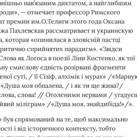
овнішньо нав’язаним диктатом, а найглибшим
ироди», — отмечает профессор Римского
ат премии им.О.Телиги этого года Оксана
ожа Пахлевская рассматривает и украинскую
, которая «опинилася в зловісній пастці
критично сприйнятих парадигм». «Звідси
лова як Лоґоса в поезії Ліни Костенко, як тої
льну смислову єдність розірвані фрагменти
ної суті, / її Сізіф, алхімік і мурах» /«Марну
 «Душа моя обпалена, / і як ти ще жива?/
слова, слова! // Оголеними нервами / угадує
айвий міліграм» /«Душа моя, знайдибіда!»/».
» був спрямований на те, щоб максимально
ості і від історичного контексту, тобто