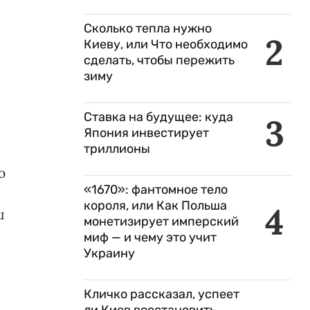
Сколько тепла нужно
2
Киеву, или Что необходимо
сделать, чтобы пережить
зиму
Ставка на будущее: куда
3
Япония инвестирует
триллионы
ю
«1670»: фантомное тело
короля, или Как Польша
4
ш
монетизирует имперский
миф — и чему это учит
Украину
Кличко рассказал, успеет