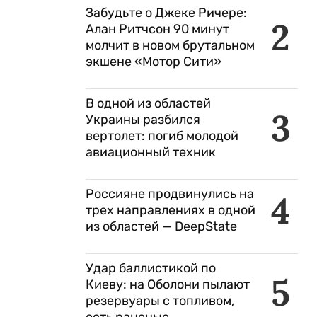
Забудьте о Джеке Ричере:
2
Алан Ритчсон 90 минут
молчит в новом брутальном
экшене «Мотор Сити»
В одной из областей
3
Украины разбился
вертолет: погиб молодой
авиационный техник
Россияне продвинулись на
4
трех направлениях в одной
из областей — DeepState
Удар баллистикой по
5
Киеву: на Оболони пылают
резервуары с топливом,