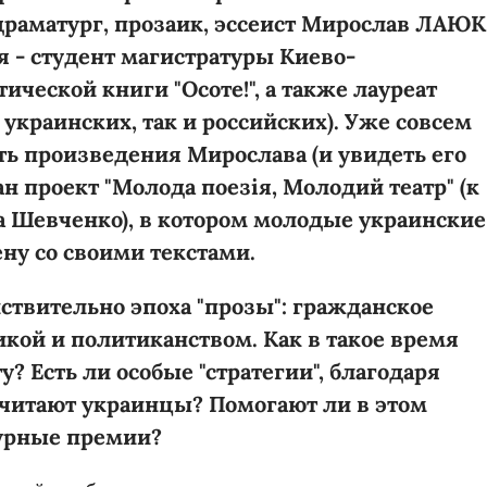
 драматург, прозаик, эссеист Мирослав ЛАЮК
я - студент магистратуры Киево-
ческой книги "Осоте!", а также лауреат
украинских, так и российских). Уже совсем
ть произведения Мирослава (и увидеть его
ан проект "Молода поезія, Молодий театр" (к
а Шевченко), в котором молодые украинские
ну со своими текстами.
йствительно эпоха "прозы": гражданское
кой и политиканством. Как в такое время
? Есть ли особые "стратегии", благодаря
очитают украинцы? Помогают ли в этом
урные премии?