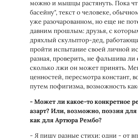
можно и мышцы растянуть. Пока что
басейну", текст о человеке, обычн
уже разочарованном, но еще не пот
давним прошлым: друзья, с которы
дряхлый скульптор-дед, работающий
пройти испытание своей личной ист
разная, проверить, не фальшива ли 
сколько лжи он может принять. Ме
ценностей, пересмотра констант, 
путем пофигизма, возможность как
- Может ли какое-то конкретное р
азарт? Или, возможно, поэзия для т
как для Артюра Рембо?
- Я пишу разные стихи: одни - от в