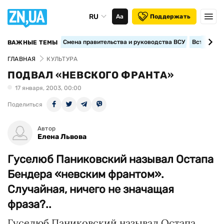
RU
Аа
Поддержать
Смена правительства и руководства ВСУ
Вступление
ВАЖНЫЕ ТЕМЫ
ГЛАВНАЯ
КУЛЬТУРА
ПОДВАЛ «НЕВСКОГО ФРАНТА»
17 января, 2003, 00:00
Поделиться
Автор
Елена Львова
Гуселюб Паниковский называл Остапа
Бендера «невским франтом».
Случайная, ничего не значащая
фраза?..
Гуселюб Паниковский называл Остапа