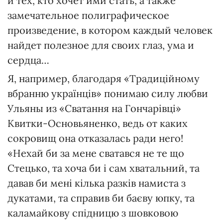
и тех, кто хочет ими стать, а также
замечательное полиграфическое
произведение, в котором каждый человек
найдет полезное для своих глаз, ума и
сердца…
Я, например, благодаря «Традиційному
вбранню українців» понимаю силу любви
Ульяны из «Сватання на Гончарівці»
Квитки-Основьяненко, ведь от каких
сокровищ она отказалась ради него!
«Нехай би за мене сватався не те що
Стецько, та хоча би і сам хватальний, та
давав би мені кілька разків намиста з
дукатами, та справив би баєву юпку, та
каламайкову спідницю з шовковою