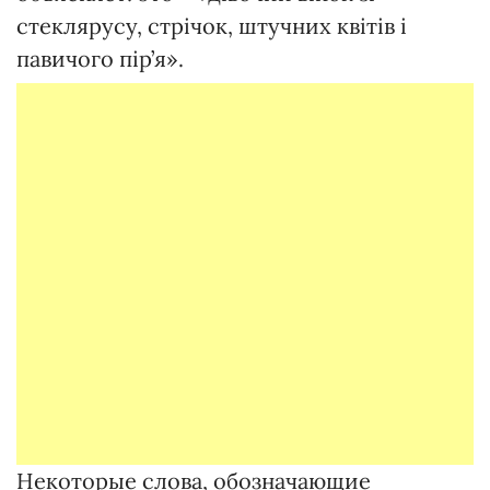
стеклярусу, стрічок, штучних квітів і
павичого пір’я».
Некоторые слова, обозначающие