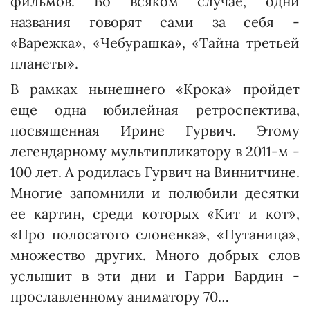
фильмов. Во всяком случае, одни
названия говорят сами за себя -
«Варежка», «Чебурашка», «Тайна третьей
планеты».
В рамках нынешнего «Крока» пройдет
еще одна юбилейная рет­роспектива,
посвященная Ири­не Гурвич. Этому
легендарному муль­типликатору в 2011-м -
100 лет. А родилась Гурвич на Вин­нитчине.
Многие запомнили и полюбили десятки
ее картин, среди которых «Кит и кот»,
«Про полосатого слоненка», «Путани­ца»,
множество других. Много добрых слов
услышит в эти дни и Гарри Бардин -
прославленному аниматору 70…