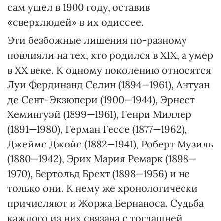
сам ушел в 1900 году, оставив
«сверхлюдей» в их одиссее.
Эти безбожные лишения по-разному
повлияли на тех, кто родился в ХІХ, а умер
в ХХ веке. К одному поколению относятся
Луи Фердинанд Селин (1894—1961), Антуан
де Сент-Экзюпери (1900—1944), Эрнест
Хемингуэй (1899—1961), Генри Миллер
(1891—1980), Герман Гессе (1877—1962),
Джеймс Джойс (1882—1941), Роберт Музиль
(1880—1942), Эрих Мария Ремарк (1898—
1970), Бертольд Брехт (1898—1956) и не
только они. К нему же хронологически
причисляют и Жоржа Бернаноса. Судьба
каждого из них связана с тогдашней