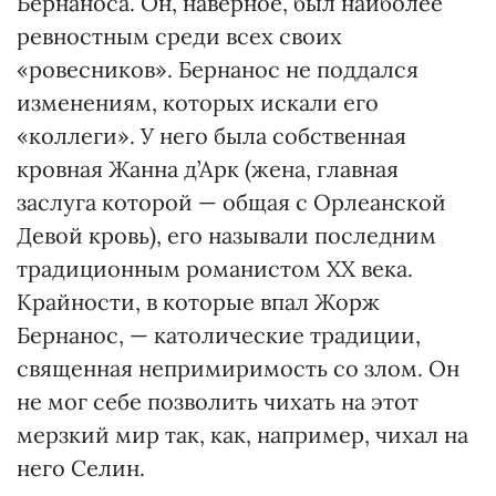
Бернаноса. Он, наверное, был наиболее
ревностным среди всех своих
«ровесников». Бернанос не поддался
изменениям, которых искали его
«коллеги». У него была собственная
кровная Жанна д’Арк (жена, главная
заслуга которой — общая с Орлеанской
Девой кровь), его называли последним
традиционным романистом ХХ века.
Крайности, в которые впал Жорж
Бернанос, — католические традиции,
священная непримиримость со злом. Он
не мог себе позволить чихать на этот
мерзкий мир так, как, например, чихал на
него Селин.