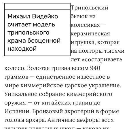
Трипольский
Михаил Видейко
бычок на
считает модель
колесиках —
трипольского
керамическая
храма бесценной
игрушка, которая
находкой
на полторы тысячи
лет «состаривает»
колесо. Золотая гривна весом 940
граммов — единственное известное в
мире киммерийское царское украшение.
Уникальное собрание киммерийского
оружия — от китайских границ до
Испании. Бронзовый акротерий в форме
головы архара. Античные амфоры всех
четырех известных школ — какова их